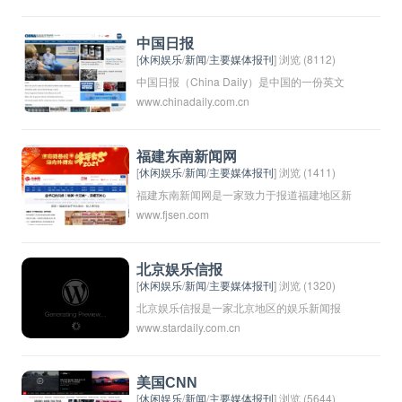
新闻业界的权威之一。
索中搜索相关的新闻报道、时事热点、资讯信
息等。这个平台整合了各大新闻媒体和新闻网
中国日报
站的新闻内容，让用户可以更便捷地获取到最
[
休闲娱乐
/
新闻
/
主要媒体报刊
] 浏览 (8112)
新的新闻信息。百度新闻搜索也可以通过个性
中国日报（China Daily）是中国的一份英文
www.chinadaily.com.cn
化推荐的方式，根据用户的搜索习惯和兴趣爱
日报，于1981年创刊。作为中国官方的全国
好，为用户呈现更加符合其需求的新闻内容。
性英文日报，它的报道涵盖了中国政治、经
济、文化、社会等多个领域。中国日报广泛引
福建东南新闻网
用了中国社会各界的消息来源，为国际读者提
[
休闲娱乐
/
新闻
/
主要媒体报刊
] 浏览 (1411)
供了解中国的重要窗口。中国日报也在全球范
福建东南新闻网是一家致力于报道福建地区新
www.fjsen.com
围内设有多个发行版本，包括欧洲版、美洲
闻的在线媒体平台，提供包括新闻、政治、经
版、非洲版和亚太版等，通过多种形式向全球
济、文化、社会、科技等各方面的报道和资
读者传递中国的声音和信息。
讯。通过其网站和移动端客户端，用户可以随
北京娱乐信报
时随地获取最新的福建地区新闻动态。福建东
[
休闲娱乐
/
新闻
/
主要媒体报刊
] 浏览 (1320)
南新闻网致力于传播正能量，关注民生热点，
北京娱乐信报是一家北京地区的娱乐新闻报
www.stardaily.com.cn
推动地方经济社会发展，是福建地区广大网民
纸，报道当地和全国的娱乐资讯和新闻。它是
获取信息的重要渠道之一。
一家专门报道娱乐行业动态的报纸，涵盖电
影、音乐、电视、明星、演出等方面的内容，
美国CNN
深受北京市民和娱乐爱好者的喜爱。
[
休闲娱乐
/
新闻
/
主要媒体报刊
] 浏览 (5644)