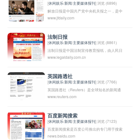
拥有广泛的发行网络，是居民获取本地资讯的
[
休闲娱乐
/
新闻
/
主要媒体报刊
] 浏览 (6896)
重要渠道之一。
解放日报是中国共产党中央机关报之一，是中
www.jfdaily.com
国最早的党报之一，也是中国最大的全国性综
合性报纸之一。其前身为创刊于1941年的
《解放日报》，是中国共产党领导下的解放区
法制日报
报纸，主要报道抗日战争和解放战争的进展情
[
休闲娱乐
/
新闻
/
主要媒体报刊
] 浏览 (8861)
况，传达党的路线政策和宣传党的主张。解放
法制日报是中国法制宣传教育报纸，由人民日
www.legaldaily.com.cn
日报至今仍是中国共产党的重要喉舌之一，发
报社主办，以宣传法律知识、推广法治理念为
行量和影响力较大。
主要宗旨，是中国主流媒体之一。该报每日发
行，内容涵盖法律法规解读、案例分析、实况
英国路透社
报道等，为读者提供权威、及时的法制信息和
[
休闲娱乐
/
新闻
/
主要媒体报刊
] 浏览 (7766)
指导。
英国路透社（Reuters）是全球知名的新闻通
www.reuters.com
讯社，总部位于英国伦敦。成立于1851年，
是全球最早的国际通讯社之一，以其公正、客
观和及时的新闻报道而闻名。路透社报道涵盖
百度新闻搜索
了全球政治、经济、金融、科技、体育等各个
[
休闲娱乐
/
新闻
/
主要媒体报刊
] 浏览 (7123)
领域的新闻事件，为全球各大媒体提供新闻服
百度新闻搜索是百度公司推出的专门用于搜索
news.baidu.com
务。路透社的报道被广泛引用，被认为是全球
新闻资讯的服务平台。用户可以在百度新闻搜