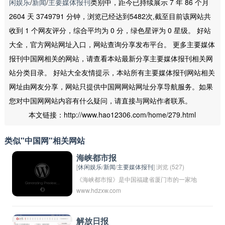
闲娱乐
/
新闻
/
主要媒体报刊
类别中，距今已持续展示 7 年 86 个月
2604 天 3749791 分钟，浏览已经达到5482次,截至目前该网站共
收到 1 个网友评分，综合平均为 0 分，绿色星评为 0 星级。 好站
大全，官方网站网址入口，网站查询分享发布平台。 更多主要媒体
报刊中国网相关的网站，请查看本站最新分享主要媒体报刊相关网
站分类目录。 好站大全友情提示，本站所有主要媒体报刊网站相关
网址由网友分享，网站只提供中国网网站网址分享导航服务。如果
您对中国网网站内容有什么疑问，请直接与网站作者联系。
本文链接：http://www.hao12306.com/home/279.html
类似"中国网"相关网站
海峡都市报
[
休闲娱乐
/
新闻
/
主要媒体报刊
] 浏览 (527)
《海峡都市报》是中国福建省厦门市的一家地
www.hdzxw.com
方性报纸。该报创刊于2009年，是厦门市最
具影响力的报纸之一，以报道本地新闻和社会
热点为主，深受当地读者喜爱。该报在厦门市
解放日报