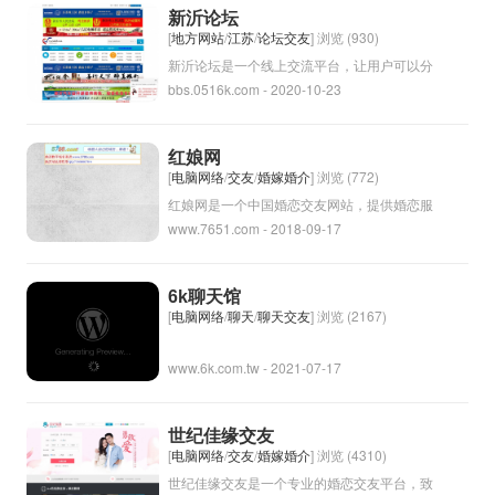
城市和网民身边的生活顾问和综合社区。
新沂论坛
[
地方网站
/
江苏
/
论坛交友
] 浏览 (930)
新沂论坛是一个线上交流平台，让用户可以分
bbs.0516k.com - 2020-10-23
享信息、讨论话题、发表意见等。它通常是一
个本地的论坛，在这里用户可以讨论与新沂市
相关的话题，交流生活经验、分享新闻资讯
红娘网
等。新沂论坛也可以是一个社区形式的平台，
[
电脑网络
/
交友
/
婚嫁婚介
] 浏览 (772)
让用户可以互相交流、帮助、支持。它可以是
红娘网是一个中国婚恋交友网站，提供婚恋服
www.7651.com - 2018-09-17
一个很好的沟通工具，让用户更好地了解本地
务和婚姻配对服务。用户可以在网站上注册个
社区的动态和信息。
人资料和要求，然后由专业团队进行匹配推
荐，帮助单身人士寻找合适的伴侣。网站旨在
6k聊天馆
促进真实、稳定的婚恋关系，得到了许多用户
[
电脑网络
/
聊天
/
聊天交友
] 浏览 (2167)
的认可和好评。
www.6k.com.tw - 2021-07-17
世纪佳缘交友
[
电脑网络
/
交友
/
婚嫁婚介
] 浏览 (4310)
世纪佳缘交友是一个专业的婚恋交友平台，致