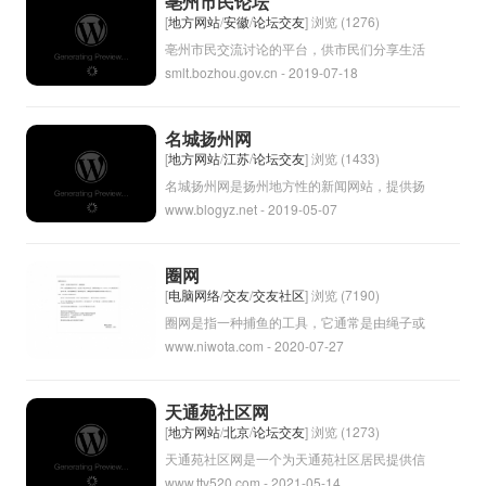
亳州市民论坛
讯需求。用户可以通过注册账号或登录闪讯官
[
地方网站
/
安徽
/
论坛交友
] 浏览 (1276)
网使用其提供的通讯服务。
亳州市民交流讨论的平台，供市民们分享生活
smlt.bozhou.gov.cn - 2019-07-18
经验、提出问题、交流意见，建立社区互助和
合作的网上论坛。通过这个论坛，市民们可以
更好地了解城市的动态，表达自己的观点，共
名城扬州网
同参与城市的建设与发展。希望广大市民能够
[
地方网站
/
江苏
/
论坛交友
] 浏览 (1433)
积极参与，共同营造一个和谐、理性、互助的
名城扬州网是扬州地方性的新闻网站，提供扬
www.blogyz.net - 2019-05-07
社区氛围。
州本地的新闻资讯、生活服务、文化活动等内
容。该网站致力于传播扬州的风土人情、推广
优秀的地方文化，为当地居民和游客提供便捷
圈网
的信息服务。通过名城扬州网，用户可以了解
[
电脑网络
/
交友
/
交友社区
] 浏览 (7190)
扬州的最新动态，感受这座城市的独特魅力。
圈网是指一种捕鱼的工具，它通常是由绳子或
www.niwota.com - 2020-07-27
者网子制成，用来围捕鱼类动物的工具。圈网
也可以用来指围绕某个物体形成的网络或者围
墙，以限制其移动或者保护其安全。在一些行
天通苑社区网
业或者领域中，“圈网”还可以用来代表一种围
[
地方网站
/
北京
/
论坛交友
] 浏览 (1273)
绕某个领域或者网络的概念，比如社交网络或
天通苑社区网是一个为天通苑社区居民提供信
www.tty520.com - 2021-05-14
者信息网络等。
息服务的网站。通过该网站，居民可以了解社