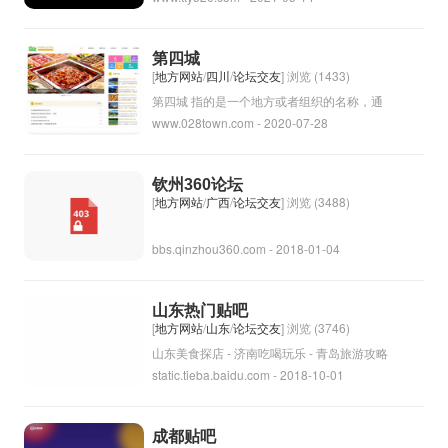
区的最新动态、活动信息、物业管理等相关信
息。同时，也可以在网上社区论坛上和其他居
第四城
民交流互动。天通苑社区网致力于为社区居民
[
地方网站
/
四川
/
论坛交友
] 浏览 (1433)
提供便捷的信息服务，促进社区居民之间的交
第四城 指的是一个地方或者组织的名称，通
www.028town.com - 2020-07-28
流和互动。
常用来表示该地区或组织在某个分类中排在第
四位。这个词可能在城市规划、人口统计、经
济学等领域中使用。在具体语境中，第四城
钦州360论坛
可能指的是某一座城市的名称或者某个组织的
[
地方网站
/
广西
/
论坛交友
] 浏览 (3488)
名称。
bbs.qinzhou360.com - 2018-01-04
山东热门贴吧
[
地方网站
/
山东
/
论坛交友
] 浏览 (3746)
山东美食探店 - 济南吃喝玩乐 - 青岛旅游攻略
static.tieba.baidu.com - 2018-10-01
- 烟台海滨风光 - 潍坊文化艺术 - 泰山风景名
胜 - 威海购物攻略 - 东营生活资讯 - 聊城历史
文化 - 枣庄新闻热点
成都贴吧