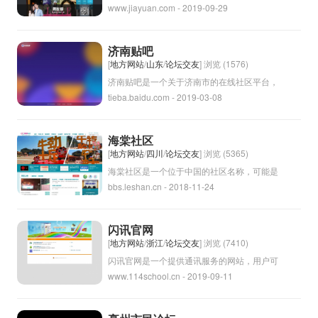
www.jiayuan.com - 2019-09-29
力于帮助单身人士找到合适的伴侣。通过注册
账号、填写个人信息和偏好，用户可以浏览其
他会员的资料，并通过在线聊天或约会等方式
济南贴吧
建立起联系。世纪佳缘交友平台注重用户隐私
[
地方网站
/
山东
/
论坛交友
] 浏览 (1576)
和安全，提供多种方式的身份验证和真实性检
济南贴吧是一个关于济南市的在线社区平台，
tieba.baidu.com - 2019-03-08
测，确保会员的交友体验。希望在这里找到属
用户可以在这里讨论城市的热点话题、交流生
于自己的真爱。
活经验、发布信息和寻求帮助。济南贴吧是一
个方便市民沟通交流的平台，也是了解济南市
海棠社区
民生活、娱乐、文化等方面信息的好地方。在
[
地方网站
/
四川
/
论坛交友
] 浏览 (5365)
济南贴吧上，市民可以互相帮助，共同分享生
海棠社区是一个位于中国的社区名称，可能是
bbs.leshan.cn - 2018-11-24
活中的喜怒哀乐，形成一个积极向上的网络社
一个小区或者村庄的名字。海棠是一种盛开美
区。
丽花朵的植物，通常象征着和平与繁荣。社区
通常是指一个较小的社会单位，包括居民和他
闪讯官网
们的住所。所以海棠社区可能是一个美丽宁静
[
地方网站
/
浙江
/
论坛交友
] 浏览 (7410)
的社区，提供居民一个舒适宜居的生活环境。
闪讯官网是一个提供通讯服务的网站，用户可
www.114school.cn - 2019-09-11
以通过该平台发送短信、语音电话等多种通讯
方式。闪讯官网还提供了企业短信、验证码、
营销短信等专业化服务，以满足不同客户的通