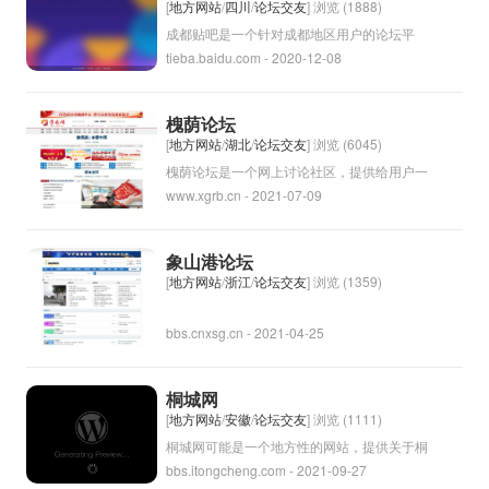
[
地方网站
/
四川
/
论坛交友
] 浏览 (1888)
成都贴吧是一个针对成都地区用户的论坛平
tieba.baidu.com - 2020-12-08
台，用户可以在上面分享成都的生活、美食、
旅游信息，也可以交流成都的各种话题和问
题。成都贴吧是一个互联网社区，让成都人能
槐荫论坛
够方便快捷地获取和分享各种信息，也可以通
[
地方网站
/
湖北
/
论坛交友
] 浏览 (6045)
过这个平台结识新朋友，扩大社交圈子。在成
槐荫论坛是一个网上讨论社区，提供给用户一
www.xgrb.cn - 2021-07-09
都贴吧上，用户可以找到各种各样的帖子，涵
个平台来分享和交流各种话题。用户可以在论
盖了各个方面，是成都人生活工作中的一个重
坛上发表观点，提出问题，与其他用户进行讨
要的信息交流平台。
论和交流。论坛通常有不同的板块和主题，以
象山港论坛
方便用户定位和参与讨论。槐荫可能是地名或
[
地方网站
/
浙江
/
论坛交友
] 浏览 (1359)
机构名，论坛名称可能来源于其所在地或主办
bbs.cnxsg.cn - 2021-04-25
方的背景信息。
桐城网
[
地方网站
/
安徽
/
论坛交友
] 浏览 (1111)
桐城网可能是一个地方性的网站，提供关于桐
bbs.itongcheng.com - 2021-09-27
城市的新闻、信息、生活指南等内容。桐城是