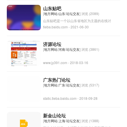
等。论坛也可能包括分类板块，涵盖各个领域
山东贴吧
的讨论话题，如生活、教育、健康、房地产
[
地方网站
/
山东
/
论坛交友
] 浏览 (2089)
等。通过大埔论坛，居民可以更好地了解当地
山东贴吧是一个以山东省地区为主题的在线讨
tieba.baidu.com - 2021-06-30
社区动态，交流意见和建议，促进社区的和谐
论平台，用户可以在这里交流关于山东省的各
发展。
种话题，比如旅游、美食、文化、历史等。该
贴吧也是一个聚集山东人的地方，大家可以互
济源论坛
相交流、交友、分享生活经验等。山东贴吧为
[
地方网站
/
河南
/
论坛交友
] 浏览 (3861)
山东省的网民提供了一个交流互动的平台，也
www.jy391.com - 2018-03-16
是了解山东的一个窗口。
广东热门论坛
[
地方网站
/
广东
/
论坛交友
] 浏览 (5317)
static.tieba.baidu.com - 2018-09-28
新金山论坛
[
地方网站
/
上海
/
论坛交友
] 浏览 (1388)