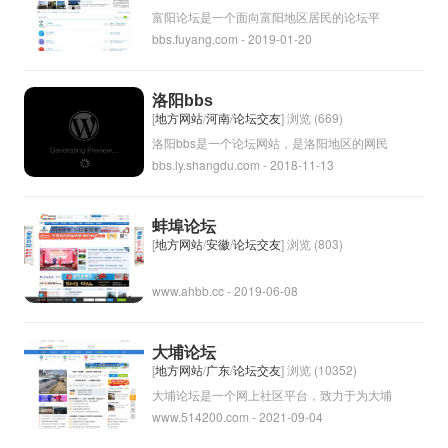
的自然风光和水上娱乐活动而闻名，吸引着大
富阳论坛是一个面向富阳地区居民的论坛平
bbs.fuyang.com - 2019-01-20
量游客和旅行者。在千岛论坛上，参与者可以
台，旨在为大家提供交流、互助和分享信息的
分享关于千岛群岛的故事、旅行经历、照片、
平台，让人们可以了解和讨论富阳地区的各种
建议等内容，也可以讨论环境保护、旅游开发
话题，包括政治、经济、文化、生活等。在这
洛阳bbs
等相关话题。论坛可以促进人们之间的交流和
个论坛上，人们可以发布帖子、进行讨论、交
[
地方网站
/
河南
/
论坛交友
] 浏览 (669)
互动，增进对千岛群岛的了解和关注。
流经验和建议，促进社区之间的互动和交流。
洛阳bbs是一个论坛网站，是洛阳地区的网民
bbs.ly.shangdu.com - 2018-11-13
富阳论坛也是一个了解富阳地区社会风貌和民
们交流信息、讨论话题的平台。用户可以在该
生状况的重要途径，为促进社区发展和互助提
网站上发布帖子、发表评论，分享自己的观点
供了良好的平台。
和经验。网站涵盖的内容广泛，涉及到各个领
蚌埠论坛
域的讨论，包括生活、工作、娱乐、旅游等。
[
地方网站
/
安徽
/
论坛交友
] 浏览 (803)
用户可以在这里找到有趣的话题，交流信息，
www.ahbb.cc - 2019-06-08
结识新朋友。洛阳bbs旨在打造一个活跃、开
放的网络社区，为用户提供一个交流分享的平
台。
大埔论坛
[
地方网站
/
广东
/
论坛交友
] 浏览 (10352)
大埔论坛是一个网上社区平台，致力于为大埔
www.514200.com - 2021-09-04
地区的居民提供交流互动的场所。在论坛上，
用户可以讨论大埔地区的新闻、活动、问题