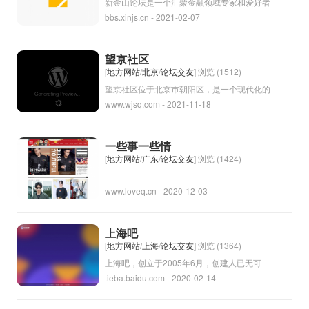
新金山论坛是一个汇聚金融领域专家和爱好者
bbs.xinjs.cn - 2021-02-07
的在线论坛，提供金融市场分析、投资策略分
享、财经资讯等内容。用户可以在论坛上交流
讨论关于金融领域的话题，分享自己的见解和
望京社区
经验，获取其他用户的意见和建议。论坛旨在
[
地方网站
/
北京
/
论坛交友
] 浏览 (1512)
帮助用户更好地了解和把握金融市场动态，提
望京社区位于北京市朝阳区，是一个现代化的
www.wjsq.com - 2021-11-18
高投资决策的准确性和效率。
居住区。该社区拥有完善的基础设施，配套的
商业服务和休闲设施，生活便利。望京社区环
境优美，绿化覆盖率较高，是一个宜居的社
一些事一些情
区。同时该社区还有一些知名的企业和高科技
[
地方网站
/
广东
/
论坛交友
] 浏览 (1424)
公司设立在此，吸引着众多年轻人前来工作和
www.loveq.cn - 2020-12-03
生活。
上海吧
[
地方网站
/
上海
/
论坛交友
] 浏览 (1364)
上海吧，创立于2005年6月，创建人已无可
tieba.baidu.com - 2020-02-14
考。上海吧经历了13年的发展，已经从上海
本地发帖互动、交友、论坛，成长为全国很多