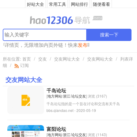
好站大全
常用工具
网站排行
随便看看
搜索一下
点评详情页，无限增加内页外链！快来
发布
吧！
所在位置:
首页
/
交友
/
交友网址大全
/
交友网站大全
/
列表详
细
/
订阅
交友网站大全
千岛论坛
[
地方网站
/
浙江
/
论坛交友
] 浏览 (3167)
千岛论坛指的是一个旨在讨论和交流有关千岛
bbs.qiandao.net - 2020-05-19
群岛（或称千岛湖群岛）的论坛或活动。千岛
群岛是中国浙江省杭州市下辖的一个区域，由
1078个大小不同的岛屿组成，是中国最大的
富阳论坛
人工湖——千岛湖的一部分。千岛湖以其独特
[
地方网站
/
浙江
/
论坛交友
] 浏览 (1143)