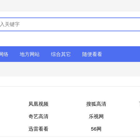
网络
地方网站
综合其它
随便看看
凤凰视频
搜狐高清
奇艺高清
乐视网
凤凰视频
搜狐高清
迅雷看看
56网
奇艺高清
乐视网