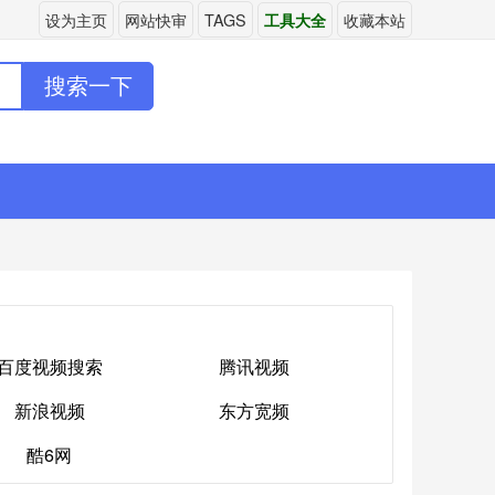
设为主页
网站快审
TAGS
收藏本站
工具大全
搜索一下
百度视频搜索
腾讯视频
新浪视频
东方宽频
百度视频搜索
腾讯视频
酷6网
新浪视频
东方宽频