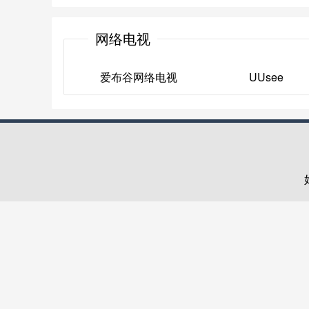
优米网
激动网
网络电视
爱布谷网络电视
UUsee
爱布谷网络电视
UUsee