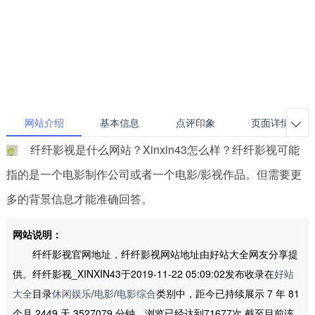
网站介绍
基本信息
点评印象
页面详情

纤纤影视是什么网站？Xinxin43怎么样？纤纤影视可能
指的是一个电影制作公司或者一个电影/影视作品。但需要更
多的背景信息才能准确回答。
网站说明：
纤纤影视官网地址，纤纤影视网站地址由好站大全网友分享提
供。纤纤影视_XINXIN43于2019-11-22 05:09:02发布收录在
好站
大全
目录
休闲娱乐
/
电影
/
电影综合
类别中，距今已持续展示 7 年 81
个月 2449 天 3527079 分钟，浏览已经达到71677次,截至目前该