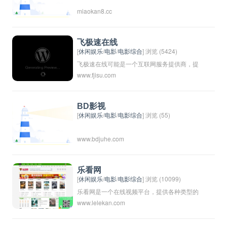
miaokan8.cc
飞极速在线
[
休闲娱乐
/
电影
/
电影综合
] 浏览 (5424)
飞极速在线可能是一个互联网服务提供商，提
www.fjisu.com
供快速的网络连接和在线服务。这个名称暗示
着速度和便利，可能是一个专门针对快速传输
数据和信息的平台或应用程序。
BD影视
[
休闲娱乐
/
电影
/
电影综合
] 浏览 (55)
www.bdjuhe.com
乐看网
[
休闲娱乐
/
电影
/
电影综合
] 浏览 (10099)
乐看网是一个在线视频平台，提供各种类型的
www.lelekan.com
影视作品，包括电影、电视剧、综艺节目等。
用户可以在该平台上观看各种内容，并且有时