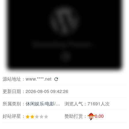
源站地址：
www.****.net

更新日期：2026-08-05 09:42:26
所属类别：
休闲娱乐
/
电影
/
电影综合
浏览人气：
71691人次
好站评星：
赞助打赏：
0.00