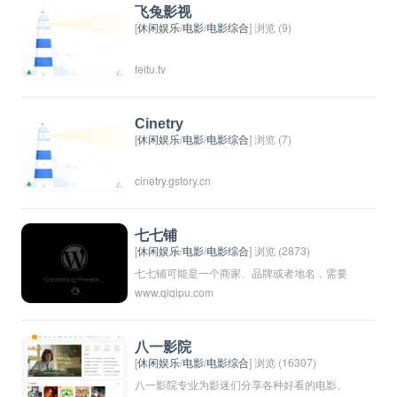
会有一些独家的资源。通过付费会员可以享受
飞兔影视
更多的高清、无广告等特权。
[
休闲娱乐
/
电影
/
电影综合
] 浏览 (9)
feitu.tv
Cinetry
[
休闲娱乐
/
电影
/
电影综合
] 浏览 (7)
cinetry.gstory.cn
七七铺
[
休闲娱乐
/
电影
/
电影综合
] 浏览 (2873)
七七铺可能是一个商家、品牌或者地名，需要
www.qiqipu.com
更多的上下文信息才能准确理解其含义。请提
供更多信息以便我更好地帮助您。
八一影院
[
休闲娱乐
/
电影
/
电影综合
] 浏览 (16307)
八一影院专业为影迷们分享各种好看的电影、