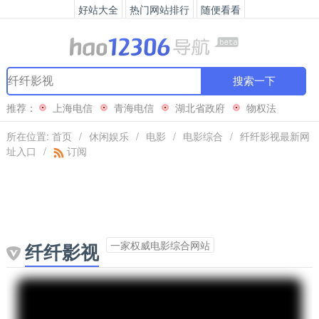
好站大全
热门网站排行
随便看看
搜索一下
推荐：
上海电信
青海电信
湖北省政府
物权法
所在位置:
首页
/
休闲娱乐
/
电影
/
电影综合
/
纤纤影视最新网
址入口
/
订阅
一家权威电影综合网站
纤纤影视