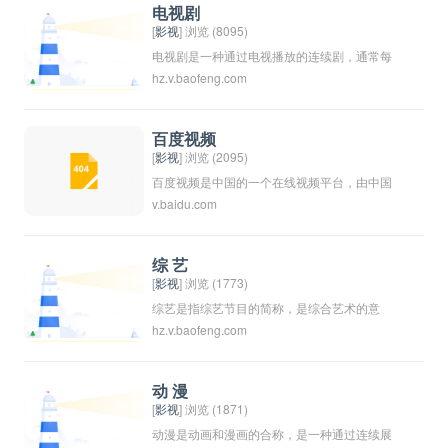
等元素，通过投影在屏幕上展示给观众观看。
电视剧
电影是一种重要的大众文化娱乐形式，也是影
[
影视
] 浏览 (8095)
响人们思想观念、价值观念的重要工具。
电视剧是一种通过电视播放的连续剧，通常每
hz.v.baofeng.com
集时间较短，以连续剧情来吸引观众。电视剧
可以是各种类型，包括言情剧、冒险剧、悬疑
剧等等。在不同国家和地区，电视剧也有着不
百度视频
同的风格和制作水平，成为人们日常生活中不
[
影视
] 浏览 (2095)
可或缺的娱乐方式之一。由于其独特的表现形
百度视频是中国的一个在线视频平台，由中国
v.baidu.com
式和持续剧情，电视剧也能够深入探讨社会问
的搜索引擎巨头百度公司运营。用户可以在百
题和人物内心世界，成为人们关注的焦点之
度视频上观看各种类型的视频内容，包括电
一。
影、电视剧、综艺节目、动画片等。百度视频
综 艺
还提供了付费会员服务，让用户可以享受更多
[
影视
] 浏览 (1773)
的高清、无广告的视频内容。
综艺是指综艺节目的简称，是综合艺术的意
hz.v.baofeng.com
思。综艺节目通常是以多种形式的艺术表现为
主题，包括音乐、舞蹈、戏剧、笑话等丰富多
彩的表演形式。综艺节目在电视台广播，吸引
动 漫
广大观众的喜爱。
[
影视
] 浏览 (1871)
动漫是动画和漫画的合称，是一种通过连续展