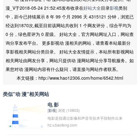
漫_V于2018-05-24 21:52:45发布收录在
好站大全
目录
影视
类别
中，距今已持续展示 8 年 99 个月 2996 天 4315121 分钟，浏览已
经达到1870次,截至目前该网站共收到 1 个网友评分，综合平均为
0 分，绿色星评为 0 星级。 好站大全，官方网站网址入口，网站查
询分享发布平台。 更多影视动 漫相关的网站，请查看本站最新分
享影视相关网站分类目录。 好站大全友情提示，本站所有影视网站
相关网址由网友分享，网站只提供动 漫网站网址分享导航服务。如
果您对动 漫网站内容有什么疑问，请直接与网站作者联系。
本文链接：http://www.hao12306.com/home/6542.html
类似"动 漫"相关网站
电 影
[
影视
] 浏览 (10803)
电影是指通过影像和声音等技术手段制作出来
hz.v.baofeng.com
的表现社会生活、人类思想和文化的艺术作
品。通常包括故事情节、人物角色、音乐配乐