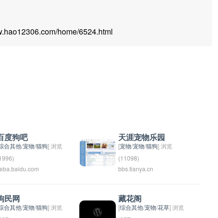
hao12306.com/home/6524.html
百度狗吧
天涯宠物乐园
综合其他
/
宠物
/
猫狗
] 浏览
[
宠物
/
宠物
/
猫狗
] 浏览
1996)
(11098)
ieba.baidu.com
bbs.tianya.cn
天涯宠物乐园是一家宠物主
题乐园，提供各种宠物相关
的活动和设施，让人们可以
狗民网
藏花阁
和自己喜爱的动物亲密接触
综合其他
/
宠物
/
猫狗
] 浏览
[
综合其他
/
宠物
/
花草
] 浏览