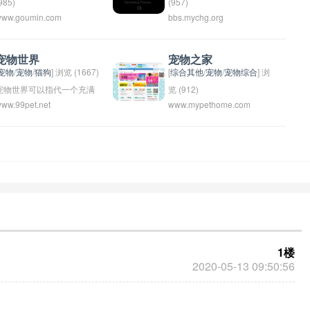
和互动。这个乐园可能会有
985)
(957)
ww.goumin.com
bbs.mychg.org
各种动物表演、宠物护理服
民网 (Gǒu mín wǎng) is a
藏花阁是一个诗意的名字，
务、宠物健康检查、宠物展
hinese website that
可以用来指代一个美丽的花
示和教育等项目。前往该乐
ocuses on topics related to
园或者花园中的一座小亭
宠物世界
宠物之家
园可以给人们带来愉快的体
ogs, such as dog care,
子。这个名字可以用来命名
宠物
/
宠物
/
猫狗
] 浏览 (1667)
[
综合其他
/
宠物
/
宠物综合
] 浏
验，让他们更加了解和关爱
raining, breeds, and
花店、花园景点或者设计公
宠物世界可以指代一个充满
览 (912)
ww.99pet.net
www.mypethome.com
动物。
ealth. It is a popular online
司等与花卉相关的业务。它
各种各样宠物的世界，也可
宠物之家可能指的是一个专
ommunity for dog lovers to
体现了对自然美的向往与珍
以是一个网站、节目或杂志
门经营宠物销售、领养和护
hare information and
藏花卉的热爱。
的名称，专门介绍宠物养
理服务的场所。在这里，人
onnect with each other.
护、训练和健康知识。在这
们可以找到各种类型的宠
个宠物世界里，人们可以了
物，如猫、狗、小鸟等，还
解各种不同种类的宠物，探
可以购买宠物用品和食物。
讨宠物与主人之间的互动关
宠物之家也可能提供宠物美
系，分享养宠心得和经验。
容、寄养和医疗服务等。这
这个世界充满了爱和关怀，
是一个为宠物和宠物爱好者
1楼
让宠物与人类更加和谐地共
提供全方位服务的地方。
2020-05-13 09:50:56
处。