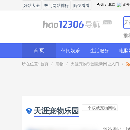
好站大全
热门网站排行
随便看看
推
休闲娱乐
生活服务
电脑
首 页
所在位置:
首页
/
宠物
/
天涯宠物乐园最新网址入口
/
一个权威宠物网站
天涯宠物乐园
源站地址：
b