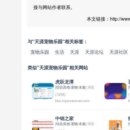
接与网站作者联系。
本文链接：http://www.
与"天涯宠物乐园"相关标签：
宠物乐园
生活
天涯
天涯论坛
天涯社区
类似"天涯宠物乐园"相关网站
虎跃龙潭
[
综合其他
/
宠物
/
水族
] 浏览
[
(1258)
(
bbs.myarowanas.com
t
虎跃龙潭作为专业水族综合
网站也是中国第一家龙鱼专
业论坛，自2001年创站至今
中锦之家
已历12年。提供从论坛交流
[
综合其他
/
宠物
/
水族
] 浏览
[