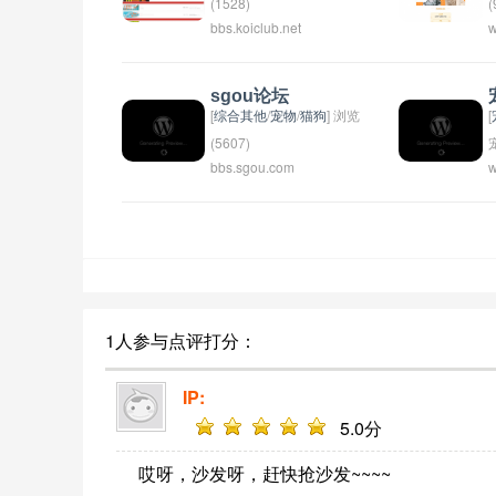
到网站、水族商城、龙鱼芯
(1528)
(
bbs.koiclub.net
w
片查询系统的全方位立体式
中锦之家是一个社区、酒店
狗
水族信息平台服务。
或者公寓的名字。具体是哪
C
种类型的建筑物，需要更多
f
sgou论坛
的背景信息才能确定。
d
[
综合其他
/
宠物
/
猫狗
] 浏览
[
t
(5607)
bbs.sgou.com
w
h
一个中文社区论坛，提供讨
c
论分享关于生活、学习、工
s
作等各种话题的平台。用户
c
可以在论坛上发帖、回帖，
互相交流思想和经验。sgou
论坛也经常举办各种活动，
扩大用户交流和社区建设。
1人参与点评打分：
IP:
5
.0分
哎呀，沙发呀，赶快抢沙发~~~~