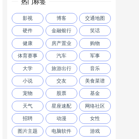
热门标签
影视
博客
交通地图
硬件
金融银行
笑话
健康
房产置业
购物
体育赛事
汽车
军事
大学
旅游出行
音乐
小说
交友
美食菜谱
宠物
股票
基金
天气
星座速配
网络社区
招聘
动漫
女性
图片主题
电脑软件
游戏