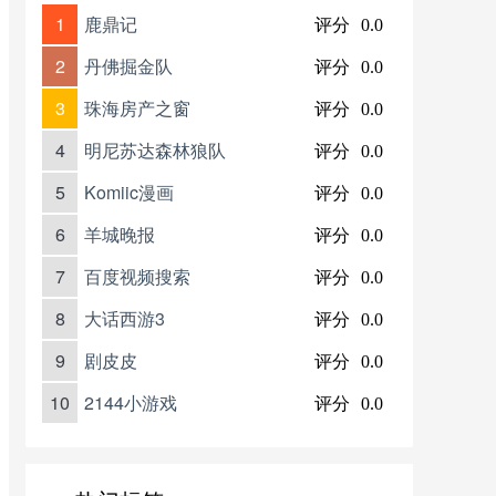
1
鹿鼎记
评分
0.0
2
丹佛掘金队
评分
0.0
3
珠海房产之窗
评分
0.0
4
明尼苏达森林狼队
评分
0.0
5
Komiic漫画
评分
0.0
6
羊城晚报
评分
0.0
7
百度视频搜索
评分
0.0
8
大话西游3
评分
0.0
9
剧皮皮
评分
0.0
10
2144小游戏
评分
0.0