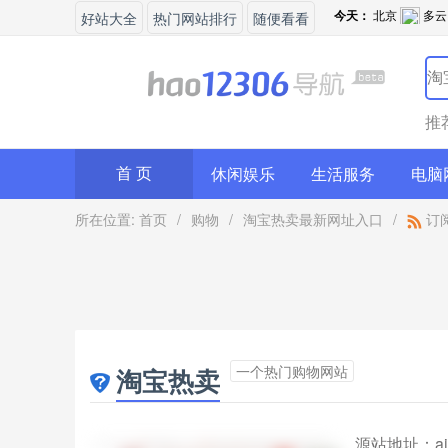
好站大全
热门网站排行
随便看看
推
休闲娱乐
生活服务
电脑
首 页
所在位置:
首页
/
购物
/
淘宝热卖最新网址入口
/
订
一个热门购物网站
淘宝热卖
源站地址：
a