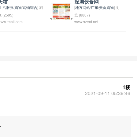
天猫
深圳饮食网
河北的美食文化，让更多人
购，并支持在线支付和快递
生活服务
/
购物
/
购物综合
] 浏
[
地方网站
/
广东
/
美食购物
] 浏
了解和喜爱河北的美食。
配送服务。该平台致力于为
 (2595)
览 (8807)
ww.tmall.com
www.szeat.net
消费者提供高品质的商品和
猫 (Tianmao) is a popular
一个致力于推广深圳地区饮
优质的服务，成为用户购物
nline shopping platform in
食文化的网站。该网站提供
的首选平台之一。
hina, owned by the
深圳各种美食餐厅的介绍、
libaba Group. It is known
评价、推荐等信息，帮助用
or selling a wide range of
户更好地了解深圳的饮食文
roducts from various
化，为他们的美食之旅提供
rands, including fashion,
参考和指导。通过深圳饮食
lectronics, home goods,
网，用户可以发现新的美食
nd more. It is one of the
餐厅，分享自己的用餐体
1楼
argest e-commerce
验，交流美食文化，打造一
2021-09-11 05:39:46
ebsites in China and is
个互动的饮食社区。
idely used by Chinese
onsumers for online
hopping.
分