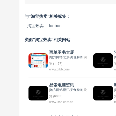
与"淘宝热卖"相关标签：
淘宝热卖
taobao
类似"淘宝热卖"相关网站
西单图书大厦
[
地方网站
/
北京
/
美食购物
] 浏
[
览 (1157)
览
www.bjbb.com
w
西单图书大厦位于北京市西
城区，是一座专门销售图书
和文化产品的大型购书中
易索电脑资讯
心。这座建筑外观独特，共
[
地方网站
/
浙江
/
美食购物
] 浏
[
有7层楼，内部面积达2万多
览 (6083)
览
www.isso.com.cn
f
平方米。西单图书大厦是北
易索电脑资讯可以是一个提
京市内最大的图书商场之
供关于计算机和科技方面的
一，拥有丰富的图书种类和
资讯、新闻和评论的平台或