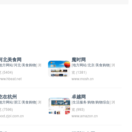
河北美食网
魔时网
地方网站
/
河北
/
美食购物
] 浏
[
地方网站
/
北京
/
美食购物
] 浏
 (5404)
览 (1381)
ww.hbeat.net
www.mosh.cn
河北美食网是一个专门介绍
魔时网看起来像一个神秘的
河北地区的美食文化和特色
网站名称，可能与魔法、时
菜肴的网站。通过该网站，
光或超自然力量有关。可能
吃在杭州
卓越网
用户可以了解到河北各地的
是一个提供神秘、超自然或
地方网站
/
浙江
/
美食购物
] 浏
[
生活服务
/
购物
/
购物综合
] 浏
传统美食，学习如何制作当
奇幻主题内容的网站，吸引
 (7596)
览 (993)
ood.zjol.com.cn
www.amazon.cn
地特色菜品，同时也可以获
那些对神秘事物感兴趣的用
一个综合性电子商务平台，
取到各种美食活动和美食资
户。
提供服装、食品、家居用
讯。河北美食网致力于传播
品、数码产品等多种商品选