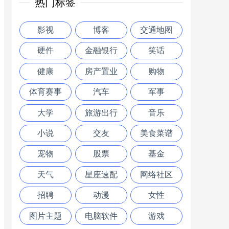
热门标签
影视
博客
交通地图
硬件
金融银行
笑话
健康
房产置业
购物
体育赛事
汽车
军事
大学
旅游出行
音乐
小说
交友
美食菜谱
宠物
股票
基金
天气
星座速配
网络社区
招聘
动漫
女性
图片主题
电脑软件
游戏