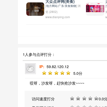
大众点评网(美食)
文化产品，吸引了众多读者
网站。用户可以在这个平台
[
地方网站
/
广东
/
美食购物
] 浏
[
和文化爱好者前来购买。同
上找到关于最新的电脑技
览 (2802)
览
www.dianping.com
w
时，这里还经常举办各类文
术、软件开发、网络安全和
大众点评网是一家中国最大
天
化活动和书籍签售活动，成
其他相关主题的信息。该平
的在线美食点评平台，用户
o
为了许多作家和文化名人互
台可能还提供电脑产品的测
可以在网站上搜索各种美食
C
动交流的平台。
评、购买指导以及技术支持
店铺的信息，查看其他用户
A
等服务。
的点评和评分，从而选择合
f
适的餐厅就餐。该网站涵盖
p
了各种美食类别，包括中
b
1人参与点评打分：
餐、西餐、日韩料理、甜
e
点、咖啡厅等，用户可以通
a
IP:
59.82.120.12
过点评网站了解到各种美食
l
5
.0分
店铺的口碑和推荐菜品，方
w
哎呀，沙发呀，赶快抢沙发~~~~
便他们做出更好的选择。大
w
众点评网还提供在线订座和
c
外卖服务，方便用户预订餐
s
访问速度打分
0
.0
厅或外卖美食。