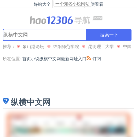
一个知名小说网站
好站大全
热门网站排行
随便看看
搜索一下
推荐：
象山港论坛
绵阳师范学院
昆明理工大学
中国
服装人才网(浙)
所在位置:
首页
小说
纵横中文网最新网址入口
订阅
纵横中文网