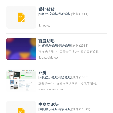
台。
乐八卦、生活信息等内容为主。曾经在中国互
联网上非常流行，但随着社交媒体的兴起和其
猫扑贴贴
他论坛的崛起，猫扑逐渐式微，现在已经不再
[
休闲娱乐
/
论坛
/
综合论坛
] 浏览 (1811)
是主流论坛之一。
tt.mop.com
百度贴吧
[
休闲娱乐
/
论坛
/
综合论坛
] 浏览 (2913)
百度贴吧是由中国最大的搜索引擎公司百度推
tieba.baidu.com
出的一个互动式社区平台，用户可以在各种各
样的贴吧中讨论感兴趣的话题，发布帖子、评
论以及进行交流。百度贴吧涵盖了各种各样的
豆瓣
主题，包括影视、游戏、音乐、体育、动漫等
[
休闲娱乐
/
论坛
/
综合论坛
] 浏览 (1585)
等，吸引了大量的用户参与讨论和交流。通过
豆瓣是一个中文社交网络网站，提供了图书、
www.douban.com
百度贴吧，用户可以找到有相同兴趣爱好的
电影、音乐、活动等内容的评价和推荐服务。
人，扩大社交圈子，获取信息和知识。
用户可以在豆瓣上讨论自己感兴趣的内容，关
注其他用户的评价，建立自己的个人兴趣圈
中华网论坛
子。豆瓣还提供了豆瓣读书、豆瓣电影等独立
[
休闲娱乐
/
论坛
/
综合论坛
] 浏览 (11349)