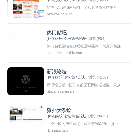
华声论坛是湖南省的一个知名网络社区平台，
bbs.voc.com.cn
是湖南省委宣传部主管的省级重点新闻网站之
一。该论坛提供了广泛的讨论和交流平台，涵
盖了政治、经济、文化、社会等多个领域的话
热门贴吧
题。用户可以在华声论坛上发表观点、讨论话
[
休闲娱乐
/
论坛
/
综合论坛
] 浏览 (929)
题、分享新闻等，是湖南省民众了解社会动
热门贴吧是指在贴吧社区中受到广大用户关注
static.tieba.baidu.com
态、表达意见和建议的重要平台之一。
和热议的贴吧主题板块。这些热门贴吧通常包
含了大量的帖子和讨论，涉及到各种各样的话
题，吸引了大量的用户参与和交流。热门贴吧
新浪论坛
的内容和活跃度往往反映了当前社会热点和用
[
休闲娱乐
/
论坛
/
综合论坛
] 浏览 (4250)
户的兴趣爱好。对于网友来说，关注热门贴吧
新浪论坛是中国知名的互联网论坛社区，隶属
bbs.sina.com.cn
可以及时了解到各种新鲜事物和信息，以及和
于新浪网。用户可以在新浪论坛上进行各种话
其他网友一起分享和讨论感兴趣的话题。
题的讨论，分享信息和观点。新浪论坛涵盖了
各种领域的讨论板块，如时事政治、娱乐八
猫扑大杂烩
卦、科技资讯等，吸引了大量的网民和讨论者
[
休闲娱乐
/
论坛
/
综合论坛
] 浏览 (9412)
参与互动。新浪论坛也是国内较大的在线社区
一个中国的网络论坛，成立于2002年，是中
dzh.mop.com
之一，为用户提供了一个广泛交流和分享的平
国最早的一批论坛之一，主要以新闻资讯、娱