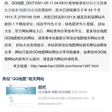
供。QQ地图_QQ于2021-05-11 04:08:01发布收录在
好站大全
目录
生活服务
/
地图
/
综合地图
类别中，距今已持续展示 5 年 63 个月
1913 天 2755106 分钟，浏览已经达到1221次,截至目前该网站共
收到 1 个网友评分，综合平均为 0 分，绿色星评为 0 星级。 好站
大全，官方网站网址入口，网站查询分享发布平台。 更多综合地图
QQ地图相关的网站，请查看本站最新分享综合地图相关网站分类
目录。 好站大全友情提示，本站所有综合地图网站相关网址由网友
分享，网站只提供QQ地图网站网址分享导航服务。如果您对QQ地
图网站内容有什么疑问，请直接与网站作者联系。
本文链接：http://www.hao12306.com/home/1497.html
类似"QQ地图"相关网站
图吧
[
生活服务
/
地图
/
综合地图
] 浏览 (2434)
北京图为先科技有限公司(Mapbar.com，简
www.mapbar.com
称:图吧)成立于2004年，是国内首批获得电子
地图牌照的专业的电子地图服务提供商之一，