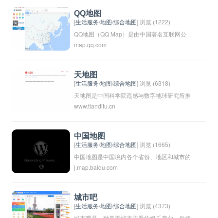
是由四维图新风险投资机构联合投资的高新技
QQ地图
术企业。创建了电子地图品牌--图吧，并且在
[
生活服务
/
地图
/
综合地图
] 浏览 (1222)
手机地图、导航产品及服务上提供专业的技术
QQ地图（QQ Map）是由中国著名互联网公
map.qq.com
支持。
司腾讯推出的一款地图应用程序，提供了搜
索、导航、定位等功能。用户可以通过QQ地
图查找目的地、规划路线，查询周边信息等。
天地图
QQ地图主要服务于中国市场，并在手机应用
[
生活服务
/
地图
/
综合地图
] 浏览 (6318)
端和网页端提供服务。
天地图是中国科学院遥感与数字地球研究所推
www.tianditu.cn
出的一款地图服务。它提供了全球范围内的卫
星影像、地形图、交通线路等多种地图数据，
用户可以在网页上或手机客户端上进行浏览和
中国地图
查询。天地图还包括了一些个性化的功能，如
[
生活服务
/
地图
/
综合地图
] 浏览 (1665)
测量距离、标注地点等，为用户提供了更方便
中国地图是中国境内各个省份、地区和城市的
j.map.baidu.com
的地图浏览体验。
地理信息标示在一张地图上的工具，用来显示
中国的地理位置、边界和位置。中国地图可以
帮助人们更好地了解中国的地理位置和各个地
城市吧
区的分布，方便人们进行旅行、学习和研究。
[
生活服务
/
地图
/
综合地图
] 浏览 (4373)
城市吧是一种基于城市主题的娱乐产业，包括