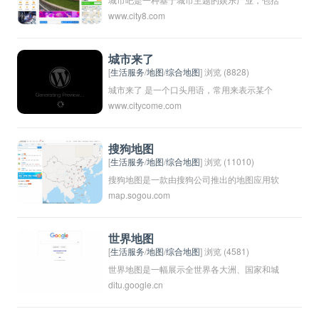
www.city8.com
城市探险、城市传奇、城市攻略等游戏、活动
和产品。这种概念强调了城市的魅力和活力，
通过各种创新的方式来展现城市的历史、文化
城市来了
和风貌，吸引游客和市民参与其中，促进城市
[
生活服务
/
地图
/
综合地图
] 浏览 (8828)
的发展和推广。
城市来了 是一个口头用语，常用来表示某个
www.citycome.com
地方或场所变得繁华或发生了很多变化。它可
以用来描述城市的发展和变化，也可以用来表
示某个地方变得热闹或繁忙。这个短语通常用
搜狗地图
在口语交流中，用来形容某个地方的变化或发
[
生活服务
/
地图
/
综合地图
] 浏览 (11010)
展。
搜狗地图是一款由搜狗公司推出的地图应用软
map.sogou.com
件，能够为用户提供全国范围内的地图导航、
路况查询、公交查询、附近服务推荐等功能。
用户可以在线搜索各种地点、景点、商家等信
世界地图
息，并进行路线规划。搜狗地图还提供实时交
[
生活服务
/
地图
/
综合地图
] 浏览 (4581)
通信息和导航语音播报功能，方便用户出行。
世界地图是一幅展示全世界各大洲、国家和城
ditu.google.cn
市分布的图像。它通常以地球表面的投影形式
呈现，显示了世界各地的地形、国界、城市和