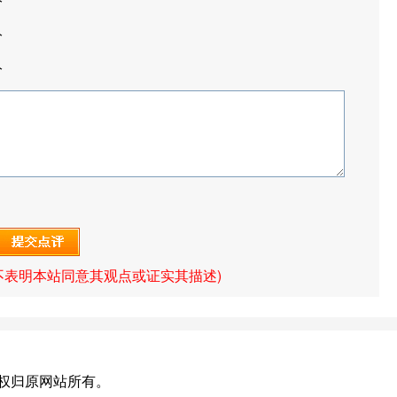
分
他人的不完美之处，以达到
更好的心灵成长和彼此的幸
分
福。
分
不表明本站同意其观点或证实其描述)
et)版权归原网站所有。