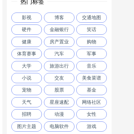
热门标签
影视
博客
交通地图
硬件
金融银行
笑话
健康
房产置业
购物
体育赛事
汽车
军事
大学
旅游出行
音乐
小说
交友
美食菜谱
宠物
股票
基金
天气
星座速配
网络社区
招聘
动漫
女性
图片主题
电脑软件
游戏