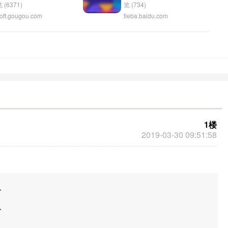
和善良。处女座的人往往擅
息传递。UC Talk还提供了
 (6371)
览 (734)
oft.gougou.com
tieba.baidu.com
长分析问题和解决难题，凡
丰富的表情、群组聊天、语
狗狗软件搜索是指用于搜索
百度星座吧是一个以星座为
事总是有条不紊，十分有耐
音通话等功能，让用户可以
和下载狗狗相关应用程序的
主题的讨论社区，用户可以
心和毅力。 在爱情方面，处
更加便捷地与朋友和家人保
软件。这类软件通常会提供
在这里分享关于星座的各种
女座的人可能会有一些自我
持联系。其用户界面简洁清
一个平台，让用户可以方便
资讯、经验和心得，还可以
保护的倾向，不容易展现出
晰，操作方便，深受用户喜
地浏览和下载各种与狗狗相
交流关于星座的各种话题。
真实的情感。他们需要时间
爱。
关的应用，例如狗狗美容、
这个社区能够帮助人们更深
来建立信任和安全感，同时
狗狗健康、狗狗训练等。通
入地了解自己和他人，同时
也会对伴侣细心体贴，为对
过狗狗软件搜索，用户可以
也可以探讨星座对生活和人
方着想。处女座的人在选择
更快找到他们感兴趣的应
际关系的影响。
1楼
伴侣时会比较挑剔，希望找
用，从而提升他们与爱犬相
2019-03-30 09:51:58
到一个能够与自己相互支
处的体验。
持、互相成长的人。 总的来
说，处女座的人是非常值得
信赖和依靠的伴侣，他们会
分
竭尽全力去呵护自己珍视的
人。同时，处女座的人也需
分
要学会放松和接受自己以及