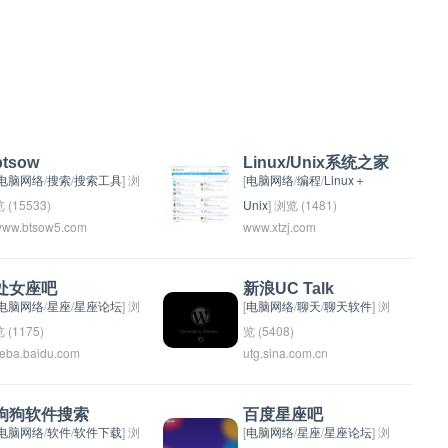
btsow
Linux/Unix系统之家
电脑网络
/
搜索
/
搜索工具
] 浏
[
电脑网络
/
编程
/
Linux＋
 (15533)
Unix
] 浏览 (1481)
ww.btsow5.com
www.xtzj.com
BTSOW搜索引擎,致力于让
网民更便捷地获取新建链接
任务下载链接,找到所求。超
处女座吧
新浪UC Talk
过千亿的磁力链接数据库,可
电脑网络
/
星座
/
星座论坛
] 浏
[
电脑网络
/
聊天
/
聊天软件
] 浏
以瞬间找到相关搜索结果和
 (1175)
览 (5408)
ieba.baidu.com
utg.sina.com.cn
网站。
处女座的人通常非常注重细
新浪UC Talk是一款由新浪
节，喜欢事事井井有条，追
推出的即时通讯软件，用户
求完美。他们的性格特点包
可以通过该软件进行文字、
狗狗软件搜索
百度星座吧
括谨慎、理性、执着、努力
语音、图片等多种形式的消
电脑网络
/
软件
/
软件下载
] 浏
[
电脑网络
/
星座
/
星座论坛
] 浏