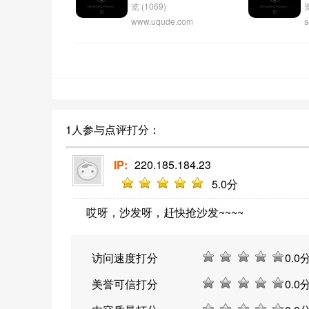
览 (1069)
览
www.uqude.com
s
有趣网是一个提供有趣内容
和娱乐信息的网站，包括搞
笑视频、笑话、趣闻等内
容。用户可以在这个网站上
轻松获得快乐和放松心情。
1人参与点评打分：
IP:
220.185.184.23
5
.0分
哎呀，沙发呀，赶快抢沙发~~~~
访问速度打分
0
.0
美誉可信打分
0
.0