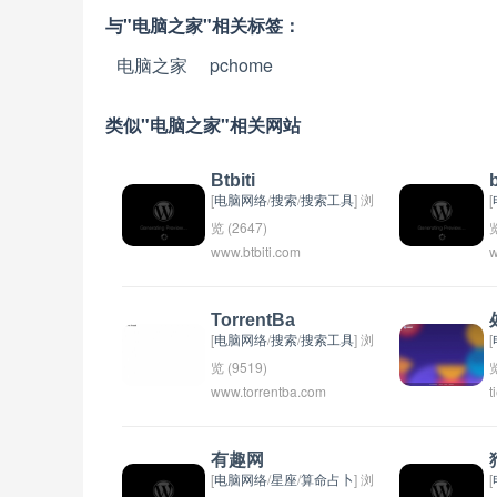
与"电脑之家"相关标签：
电脑之家
pchome
类似"电脑之家"相关网站
Btbiti
[
电脑网络
/
搜索
/
搜索工具
] 浏
[
览 (2647)
览
www.btbiti.com
w
TorrentBa
[
电脑网络
/
搜索
/
搜索工具
] 浏
[
览 (9519)
览
www.torrentba.com
t
有趣网
[
电脑网络
/
星座
/
算命占卜
] 浏
[