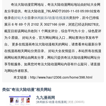
奇法大陆动漫官网地址，奇法大陆动漫网站地址由好站大全网
友分享提供。奇法大陆动漫_78LAND于2020-11-03 05:09:02发布
收录在
好站大全
目录
休闲娱乐
/
动漫
/
在线漫画
类别中，距今已持续
展示 6 年 69 个月 2102 天 3027166 分钟，浏览已经达到8278次,
截至目前该网站共收到 1 个网友评分，综合平均为 0 分，绿色星评
为 0 星级。 好站大全，官方网站网址入口，网站查询分享发布平
台。 更多在线漫画奇法大陆动漫相关的网站，请查看本站最新分享
在线漫画相关网站分类目录。 好站大全友情提示，本站所有在线漫
画网站相关网址由网友分享，网站只提供奇法大陆动漫网站网址分
享导航服务。如果您对奇法大陆动漫网站内容有什么疑问，请直接
与网站作者联系。
本文链接：http://www.hao12306.com/home/398.html
类似"奇法大陆动漫"相关网站
九九漫画网
[
休闲娱乐
/
动漫
/
在线漫画
] 浏览 (30605)