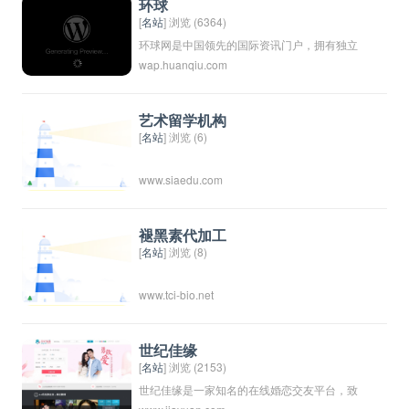
环球
[
名站
] 浏览 (6364)
环球网是中国领先的国际资讯门户，拥有独立
wap.huanqiu.com
采编权的中央重点新闻网站。环球网秉承环球
时报的国际视野，力求及时、客观、权威、独
立地报道新闻，致力于应用前沿的互联网技
艺术留学机构
术，为全球化时代的中国互联网用户提供与国
[
名站
] 浏览 (6)
际生活相关的资讯服务、互动社区。未来会致
www.siaedu.com
力于打造全球化在线生活平台，成为中国与国
际之间沟通与交流的桥梁。
褪黑素代加工
[
名站
] 浏览 (8)
www.tci-bio.net
世纪佳缘
[
名站
] 浏览 (2153)
世纪佳缘是一家知名的在线婚恋交友平台，致