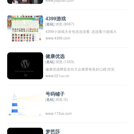
www.jiayuan.com
力于帮助单身男女寻找到合适的另一半。用户
可以在平台上创建个人资料、浏览他人资料、
发送消息和进行在线互动等功能，来寻找自己
4399游戏
心仪的对象。世纪佳缘以其严格的实名认证和
[
名站
] 浏览 (8067)
良好的用户体验而闻名，已经帮助无数人找到
4399小游戏大全包含连连看 ,连连看小游戏大
www.4399.com
了幸福的另一半。
全,双人小游戏大全,H5在线小游戏,4399洛克
王国,4399赛尔号,4399奥拉星,4399奥比
岛,4399弹弹堂,4399单人小游戏,奥比岛小游
健康优选
戏,造梦西游online,造梦无双等最新小游戏。
[
名站
] 浏览 (1353)
健康优选网旨在向大众推荐有良好口碑,经实
www.021uu.cn
践验证,环保,安全,有品位,上档次,品质过硬,性
价比优越的商家产品及服务,为中高端特色人
群量身定制.大众优选,至优之选
号码铺子
[
名站
] 浏览 (5)
www.173vs.com
梦芭莎