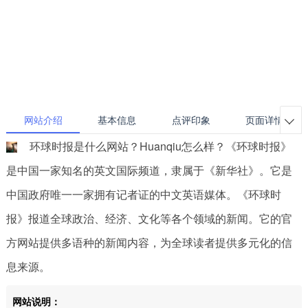
网站介绍
基本信息
点评印象
页面详情

环球时报是什么网站？Huanqiu怎么样？《环球时报》
是中国一家知名的英文国际频道，隶属于《新华社》。它是
中国政府唯一一家拥有记者证的中文英语媒体。《环球时
报》报道全球政治、经济、文化等各个领域的新闻。它的官
方网站提供多语种的新闻内容，为全球读者提供多元化的信
息来源。
网站说明：