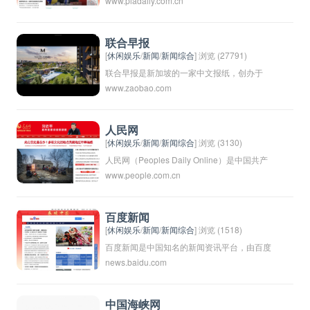
www.pladaily.com.cn
提供军事新闻、军事评论、军事理论等内容，
宣传军队建设成就和军事思想。该网站也是军
队官方发声的平台，传达国防政策、维护军队
联合早报
形象，增强国防意识和爱国主义情感。
[
休闲娱乐
/
新闻
/
新闻综合
] 浏览 (27791)
联合早报是新加坡的一家中文报纸，创办于
www.zaobao.com
1983年，是当地最具影响力的中文媒体之
一。它涵盖了国内外的新闻、时事评论、商业
财经、文化生活等内容，为读者提供了全面的
人民网
信息服务。 联合早报每天都会发布纸质版和
[
休闲娱乐
/
新闻
/
新闻综合
] 浏览 (3130)
在线版，通过多种渠道向读者传递新闻和信
人民网（Peoples Daily Online）是中国共产
www.people.com.cn
息。
党中央委员会机关报《人民日报》的网站。成
立于1997年，是中国最大的综合性新闻门户
网站之一，也是中国最具影响力的新闻网站之
百度新闻
一。人民网通过多种形式为用户提供政治、经
[
休闲娱乐
/
新闻
/
新闻综合
] 浏览 (1518)
济、社会、文化等领域的新闻资讯，同时也提
百度新闻是中国知名的新闻资讯平台，由百度
news.baidu.com
供论坛、博客等社交交流平台。
公司开发并运营。用户可以在百度新闻上浏览
最新的国内外新闻资讯、热点话题、时事评论
等内容。百度新闻通过算法推荐和人工编辑等
中国海峡网