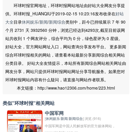
环球时报官网地址，环球时报网站地址由好站大全网友分享提
供。环球时报_HUANQIU于2019-02-15 10:23:16发布收录在
好站
大全
目录
休闲娱乐
/
新闻
/
新闻综合
类别中，距今已持续展示 7 年 90
个月 2731 天 3932560 分钟，浏览已经达到4293次,截至目前该网
站共收到 1 个网友评分，综合平均为 0 分，绿色星评为 0 星级。
好站大全，官方网站网址入口，网站查询分享发布平台。 更多新闻
综合环球时报相关的网站，请查看本站最新分享新闻综合相关网站
分类目录。 好站大全友情提示，本站所有新闻综合网站相关网址由
网友分享，网站只提供环球时报网站网址分享导航服务。如果您对
环球时报网站内容有什么疑问，请直接与网站作者联系。
本文链接：http://www.hao12306.com/home/223.html
类似"环球时报"相关网站
中国军网
[
休闲娱乐
/
新闻
/
新闻综合
] 浏览 (916)
中国军网是中国人民解放军的官方媒体网站，