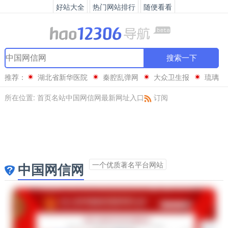
好站大全
热门网站排行
随便看看
搜索一下
推荐：
湖北省新华医院
秦腔乱弹网
大众卫生报
琉璃
神社
所在位置:
首页
名站
中国网信网最新网址入口
订阅
一个优质著名平台网站
中国网信网