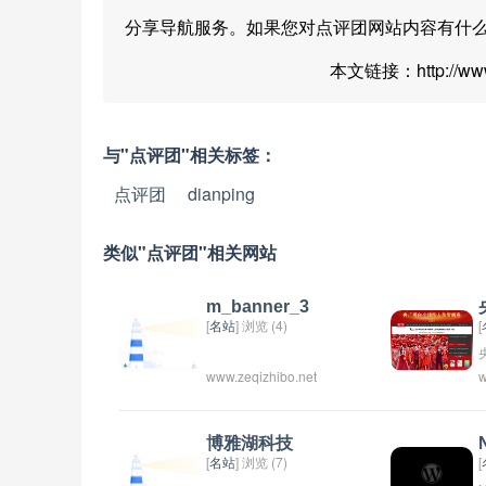
分享导航服务。如果您对点评团网站内容有什
本文链接：http://www.
与"点评团"相关标签：
点评团
dianping
类似"点评团"相关网站
m_banner_3
[
名站
] 浏览 (4)
[
www.zeqizhibo.net
w
博雅湖科技
[
名站
] 浏览 (7)
[