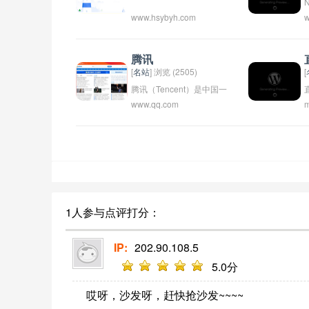
N
www.hsybyh.com
w
腾讯
[
名站
] 浏览 (2505)
[
腾讯（Tencent）是中国一
www.qq.com
m
家科技公司，成立于1998
年，总部位于深圳市。该公
司主要从事互联网相关服
务，包括社交网络、在线游
戏、数字媒体和移动支付等
领域。腾讯的产品和服务包
括微信、QQ、腾讯视频、腾
1人参与点评打分：
讯新闻等，是中国最大的互
联网公司之一，也是全球市
IP:
202.90.108.5
值最高的互联网公司之一。
5
.0分
哎呀，沙发呀，赶快抢沙发~~~~