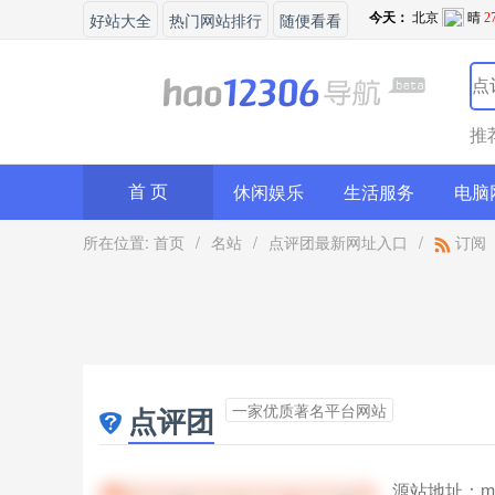
好站大全
热门网站排行
随便看看
推
休闲娱乐
生活服务
电脑
首 页
所在位置:
首页
/
名站
/
点评团最新网址入口
/
订阅
一家优质著名平台网站
点评团
源站地址：
m