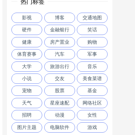
热门标签
影视
博客
交通地图
硬件
金融银行
笑话
健康
房产置业
购物
体育赛事
汽车
军事
大学
旅游出行
音乐
小说
交友
美食菜谱
宠物
股票
基金
天气
星座速配
网络社区
招聘
动漫
女性
图片主题
电脑软件
游戏