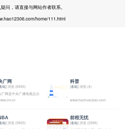
么疑问，请直接与网站作者联系。
hao12306.com/home/111.html
央广网
科普
名站
] 浏览 (6560)
[
名站
] 浏览 (4)
央广网是中央广播电视总台
ww.cnr.cn
www.haohuanjiao.com
主办的官方网站，是中国国
家级的综合性新闻网站，旗
下拥有众多的新闻、资讯、
NBA
前程无忧
音视频内容。央广网作为中
名站
] 浏览 (5800)
[
名站
] 浏览 (2566)