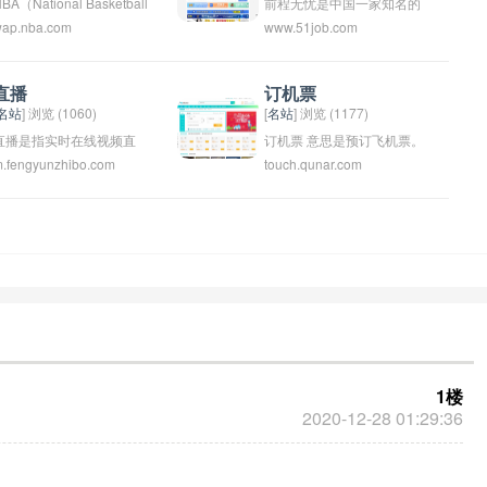
央广播电视总台的官方新闻
BA（National Basketball
前程无忧是中国一家知名的
ap.nba.com
www.51job.com
平台，与电视、广播并肩，
Association）是美国男子职
招聘网站，为求职者和企业
为用户提供最新、最全的新
业篮球联赛的简称，于1946
提供招聘信息和招聘服务。
闻资讯，覆盖国内外各领域
年6月6日在纽约成立，由北
它的目标是为求职者和企业
直播
订机票
的重要新闻报道。
美三十支队伍组成的男子职
搭建一个连接的平台，让求
名站
] 浏览 (1060)
[
名站
] 浏览 (1177)
业篮球联盟，汇集了世界上
职者能够找到适合自己的工
直播是指实时在线视频直
订机票 意思是预订飞机票。
.fengyunzhibo.com
touch.qunar.com
最顶级的球员，是美国四大
作，让企业能够找到合适的
播，观众可以在网络上观看
可以通过航空公司的官方网
职业体育联盟之一。
人才。这个名字暗示着在这
并即时互动的一种多媒体传
站、在线旅行代理网站或者
个平台上，前途没有障碍，
输方式。直播可以在各种平
电话预订来订购机票。
一切都是顺利和无忧的。
台上进行，如直播平台、社
交媒体平台、视频网站等。
直播内容涵盖了各种主题，
如游戏直播、音乐直播、体
育直播、教育直播等，受到
广泛关注和喜爱。
1楼
2020-12-28 01:29:36