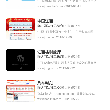
有着丰富的历史遗迹和文化景点，吸引着无数
江西教师网是江西省的一个教师招聘和信息交
www.jxteacher.com - 2019-08-11
游客前来观光旅游。
流平台，为江西省内的教师和教育工作者提供
招聘信息、教育政策、教学资源等信息服务。
通过江西教师网，教师们可以及时了解到最新
中国江西
的教育政策和动态，方便他们提升教育教学水
[
地方网站
/
江西
/
综合
] 浏览 (8157)
平，同时也可以发布自己的简历和求职信息，
中国江西是中国的一个省份，位于华南地区，
www.jxcn.cn - 2018-12-29
方便教师们找到合适的工作机会。江西教师网
省会是南昌。江西省以丰富的自然资源和历史
致力于促进江西省教育事业的发展，提升教师
文化遗产而闻名，如庐山、三清山、龙虎山等
队伍的整体素质和能力水平。
风景名胜，还有丰富的汉代古墓群和明清时期
江西省财政厅
的古建筑等历史遗迹。江西省也是中国的重要
[
地方网站
/
江西
/
政府
] 浏览 (5245)
农业和工业基地，主要种植水稻、茶叶、柑橘
江西省财政厅是江西省人民政府设立的具有财
www.jxf.gov.cn - 2019-05-22
等农产品，同时也有煤炭、铝土矿等矿产资
政管理职能的部门。负责制定和实施江西省的
源。
财政政策，管理税收和财政收支，监督和审计
财政资金的使用，维护财政稳定和公共财政安
列车时刻
全。江西省财政厅还负责编制财政预算和决
[
地方网站
/
江西
/
交通
] 浏览 (5748)
算，监督财政资金使用情况，推动财政改革和
列车时刻表（train schedule）是指列车发车
www.hao123.com - 2020-05-27
财政体制建设，实现财政收支的平衡和财政合
和到达时间的详细记录，通常包括列车编号、
理分配。
发车站、到达站、发车时间、到达时间等信