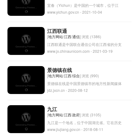
宜春（Yichun）是中国的一个城市，位于江
www.yichun.gov.cn - 2021-10-04
西省北部。宜春市是一个历史悠久的城市，拥
有丰富的自然资源和人文景观。该市以其美丽
的风景和悠久的历史而闻名，吸引着许多游客
江西联通
前来观光旅游。宜春市也是一个重要的经济中
[
地方网站
/
江西
/
通信
] 浏览 (1386)
心，拥有多个重要的工业园区和市场。
江西联通是中国联合通信公司在江西省的分支
www.jx.chinaunicom.com - 2021-03-19
机构，提供移动通讯服务和互联网服务。江西
联通致力于为广大用户提供稳定快捷的通讯服
务，包括手机信号覆盖、宽带接入、数据通讯
景德镇在线
等服务。作为中国联通的一部分，江西联通也
[
地方网站
/
江西
/
综合
] 浏览 (990)
积极推动5G技术的发展，为用户提供更快速
景德镇在线是中国景德镇市的地方性新闻媒体
jdz.jxcn.cn - 2020-08-12
的互联网体验。
平台，提供当地新闻、资讯、文化活动等信
息。景德镇是中国著名的陶瓷之都，拥有悠久
的陶瓷制作历史和文化底蕴。景德镇在线致力
九江
于传播景德镇市的各种信息，促进景德镇市的
[
地方网站
/
江西
/
政府
] 浏览 (3105)
经济、文化和社会发展。
九江是一个地名，位于中国湖北省。它在历史
www.jiujiang.gov.cn - 2018-08-11
上是一个重要的行政区域，也是一个重要的文
化和经济中心。九江拥有悠久的历史和丰富的