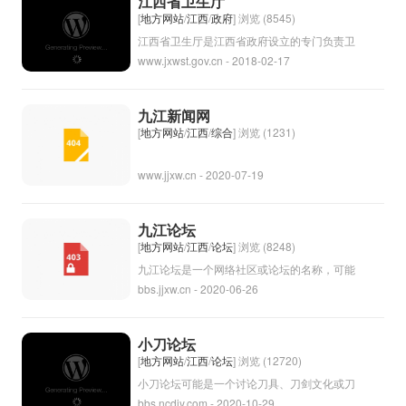
江西省卫生厅
民生活水平。 江西省政府的机构设置包括省
[
地方网站
/
江西
/
政府
] 浏览 (8545)
长、副省长、各部门及厅局等。省长是省政府
江西省卫生厅是江西省政府设立的专门负责卫
www.jxwst.gov.cn - 2018-02-17
的最高负责人，负责领导省政府的工作，副省
生事务管理和卫生政策执行的机构。其主要职
长负责协助省长管理省政府的各项事务。各部
责是组织、协调和监督全省卫生工作，指导和
门及厅局分工负责，协助省政府完成有关部门
监督各级卫生机构的工作，制定和实施各项卫
九江新闻网
的工作任务。 江西省政府的目标是服务人
生政策和措施，保障全省人民的身体健康和生
[
地方网站
/
江西
/
综合
] 浏览 (1231)
民、发展经济，提高人民生活水平，促进全省
命安全。江西省卫生厅的工作范围涵盖了医疗
www.jjxw.cn - 2020-07-19
经济社会的繁荣稳定和可持续发展。江西省政
卫生、公共卫生、预防保健、药品管理等多个
府将继续努力加强政府管理和服务水平，为人
领域，为全省的卫生事业发展提供了重要支持
民群众提供更好的政府服务和便利。
和保障。
九江论坛
[
地方网站
/
江西
/
论坛
] 浏览 (8248)
九江论坛是一个网络社区或论坛的名称，可能
bbs.jjxw.cn - 2020-06-26
是讨论与九江市或九江区相关的各种话题的平
台。用户可以在这个论坛上分享信息、交流观
点或者寻求帮助和建议。论坛可能涵盖各种主
小刀论坛
题，如生活、旅游、文化、教育、经济等。通
[
地方网站
/
江西
/
论坛
] 浏览 (12720)
过参与论坛，人们可以更深入地了解和交流与
小刀论坛可能是一个讨论刀具、刀剑文化或刀
bbs.ncdiy.com - 2020-10-29
九江相关的信息和资讯。
具制作的论坛平台。在这个论坛上，用户可以