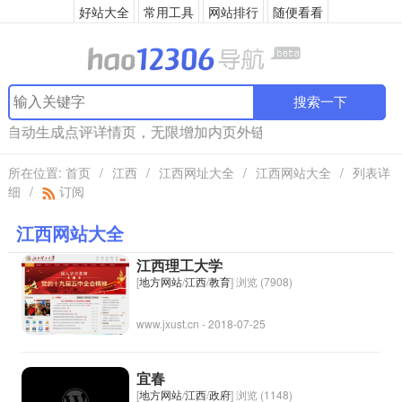
好站大全
常用工具
网站排行
随便看看
搜索一下
录后自动生成点评详情页，无限增加内页外链！快来
发布
吧！
所在位置:
首页
/
江西
/
江西网址大全
/
江西网站大全
/
列表详
细
/
订阅
江西网站大全
江西理工大学
[
地方网站
/
江西
/
教育
] 浏览 (7908)
www.jxust.cn - 2018-07-25
宜春
[
地方网站
/
江西
/
政府
] 浏览 (1148)