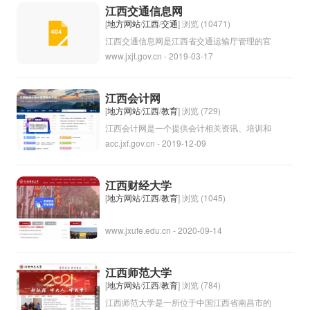
息。列车时刻表是旅客乘坐火车出行的重要参
江西交通信息网
考资料，可以帮助旅客了解列车的班次、发车
[
地方网站
/
江西
/
交通
] 浏览 (10471)
时间和到达时间，从而合理安排行程并提前做
江西交通信息网是江西省交通运输厅管理的官
www.jxjt.gov.cn - 2019-03-17
好出行准备。
方网站，为公众提供江西省内交通信息、交通
规划、交通政策等相关信息。用户可以通过该
网站了解江西省的交通发展情况、交通政策法
江西会计网
规、交通规划以及实时交通状况等内容。同
[
地方网站
/
江西
/
教育
] 浏览 (729)
时，用户还可以通过该网站查询车辆违章信
江西会计网是一个提供会计相关资讯、培训和
acc.jxf.gov.cn - 2019-12-09
息、道路交通拥堵信息等实用信息，方便大家
服务的网站，可能是针对江西省地区的会计人
出行和了解交通情况。
士和学生提供支持和帮助的平台。该网站可能
提供注册会计师（CPA）考试资讯、财会培训
江西财经大学
课程、税务政策解读、财务软件推荐等内容。
[
地方网站
/
江西
/
教育
] 浏览 (1045)
www.jxufe.edu.cn - 2020-09-14
江西师范大学
[
地方网站
/
江西
/
教育
] 浏览 (784)
江西师范大学是一所位于中国江西省南昌市的