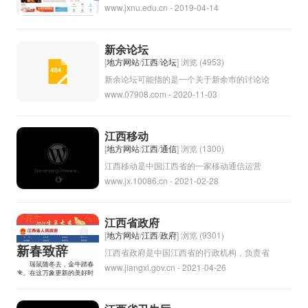
www.jxnu.edu.cn - 2019-04-14
综合性师范大学，前身是创办于1940年的中
央大学国文系，并于1951年正式更名为江西
师范学院，1993年更名为江西师范大学。学
新余论坛
校设有文学、历史、哲学、理学、工学、教育
[
地方网站
/
江西
/
论坛
] 浏览 (4953)
学、法学、经济学、管理学、艺术学等学科，
新余论坛可能指的是一个关于新余市的讨论论
www.07908.com - 2020-11-03
是江西省具有一定影响力的重点高校之一。学
坛，用来讨论新余市的各种话题，例如生活、
校注重师范教育和科学研究，培养了大量优秀
工作、教育、旅游等。在这个论坛上，人们可
的教师和人才。
以分享自己的看法、经验和信息，也可以互相
江西移动
交流，建立社区联系。通过这种方式，可以让
[
地方网站
/
江西
/
通信
] 浏览 (1300)
社区成员更加了解新余市，促进社区的发展和
江西移动是中国江西省的一家移动通信运营
www.jx.10086.cn - 2021-02-28
俯协。
商，是中国移动的全资子公司之一。江西移动
提供手机通信服务、宽带上网服务等。江西移
动致力于为用户提供高质量的通信服务，努力
江西省政府
满足用户的需求。
[
地方网站
/
江西
/
政府
] 浏览 (9301)
江西省政府是中国江西省的行政机构，负责省
www.jiangxi.gov.cn - 2021-04-26
内政务管理和决策。江西省政府的主要职责包
括制定并实施省内经济发展规划、产业政策、
社会福利政策等，促进经济社会发展，保障人