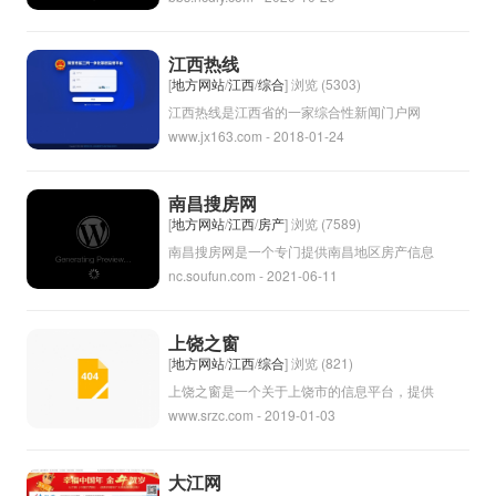
分享关于刀具的使用技巧、保养方法、历史文
化等知识，也可以交流刀具制作的经验和技
江西热线
艺。此外，用户还可以参与讨论刀具收藏、鉴
[
地方网站
/
江西
/
综合
] 浏览 (5303)
赏等话题。总的来说，小刀论坛可能是一个为
江西热线是江西省的一家综合性新闻门户网
www.jx163.com - 2018-01-24
热爱刀具和刀剑文化的人提供交流和学习平台
站，提供江西省各地的新闻资讯、生活服务、
的网站。
文化娱乐等信息。网站致力于为用户提供及
时、全面、准确的新闻和资讯，是江西省内颇
南昌搜房网
具影响力的网络媒体之一。用户可以通过江西
[
地方网站
/
江西
/
房产
] 浏览 (7589)
热线获取到最新的时事新闻、民生资讯、旅游
南昌搜房网是一个专门提供南昌地区房产信息
nc.soufun.com - 2021-06-11
信息等，方便了解江西省的各种动态和信息。
的网络平台，用户可以在网站上浏览各类房源
信息，包括新房、二手房、租房等，方便用户
根据自己的需求进行搜索和比较。南昌搜房网
上饶之窗
还提供房产市场动态、房产政策解读等相关资
[
地方网站
/
江西
/
综合
] 浏览 (821)
讯，帮助用户更好地了解南昌的房产市场，辅
上饶之窗是一个关于上饶市的信息平台，提供
www.srzc.com - 2019-01-03
助他们做出理性的购房租房决策。
上饶市的最新新闻资讯、文化活动、景点推荐
等相关信息。通过这个窗口，人们可以更全面
地了解上饶市的各种信息，更方便地了解这个
大江网