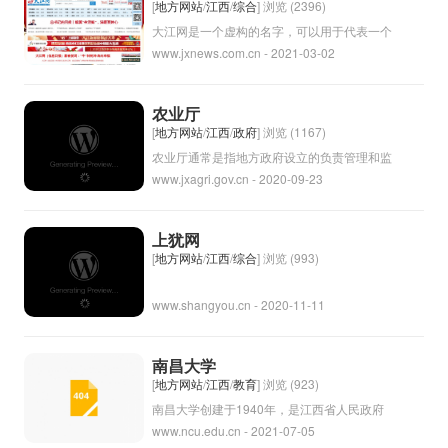
城市。
[
地方网站
/
江西
/
综合
] 浏览 (2396)
大江网是一个虚构的名字，可以用于代表一个
www.jxnews.com.cn - 2021-03-02
新闻或信息网站。这个名字可能源自中国的地
名大江，代表这是一个涵盖广泛范围信息的网
络平台。它可能涵盖政治、经济、文化、社会
农业厅
等多个方面的新闻报道和信息发布。
[
地方网站
/
江西
/
政府
] 浏览 (1167)
农业厅通常是指地方政府设立的负责管理和监
www.jxagri.gov.cn - 2020-09-23
督农业发展的部门或机构。其主要职责包括制
定和执行农业政策、推动农业生产发展、加强
农业科技研究和推广、保障农产品质量安全、
上犹网
保护农民利益等。农业厅在促进当地农业发
[
地方网站
/
江西
/
综合
] 浏览 (993)
展、提高农民收入、促进农村振兴等方面发挥
www.shangyou.cn - 2020-11-11
着重要作用。
南昌大学
[
地方网站
/
江西
/
教育
] 浏览 (923)
南昌大学创建于1940年，是江西省人民政府
www.ncu.edu.cn - 2021-07-05
和教育部共建高校，是江西省重点大学，也是