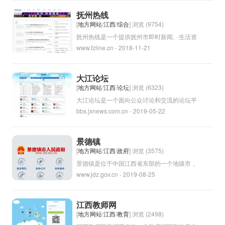
文化遗产，是许多重要历史事件和名人的发源
抚州热线
地。此外，九江还以其美丽的自然景观和独特
[
地方网站
/
江西
/
综合
] 浏览 (9754)
的民俗文化闻名，吸引着许多游客前来参观。
抚州热线是一个提供抚州市即时新闻、生活资
www.fzline.cn - 2018-11-21
讯、人物故事等内容的综合性资讯网站或平
台。用户可以在抚州热线上获取关于抚州市的
各类信息，了解当地动态和近期事件。通过抚
大江论坛
州热线，用户可以及时获取抚州市的新闻动
[
地方网站
/
江西
/
论坛
] 浏览 (6323)
态，方便生活和工作。
大江论坛是一个面向公众讨论和交流的论坛平
bbs.jxnews.com.cn - 2019-05-22
台，致力于探讨社会、政治、文化等各个领域
的话题，提供一个开放和多元化的讨论空间。
用户可以在论坛上发表观点、交流意见，与他
景德镇
人讨论和分享自己的见解，共同探讨各种议
[
地方网站
/
江西
/
政府
] 浏览 (3575)
题。大江论坛旨在促进信息传播、知识交流和
景德镇是位于中国江西省东部的一个地级市，
www.jdz.gov.cn - 2019-08-25
民意表达，为用户提供一个自由、开放和包容
以瓷器闻名于世。景德镇是中国瓷器的发源
的交流平台。
地，拥有着悠久的陶瓷文化历史。景德镇的瓷
器被誉为“中国瓷器之都”，在世界范围内享有
江西教师网
盛誉。景德镇还是中国历史文化名城之一，拥
[
地方网站
/
江西
/
教育
] 浏览 (2498)