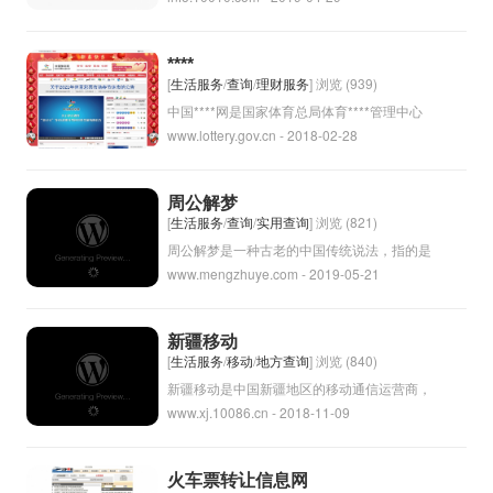
话、宽带上网等通讯服务。海南联通始终致力
于提供高质量的网络和服务，满足客户的通讯
****
需求。
[
生活服务
/
查询
/
理财服务
] 浏览 (939)
中国****网是国家体育总局体育****管理中心
www.lottery.gov.cn - 2018-02-28
官方网站,提供中国体育****开奖直播、***、7
星彩、排列3、排列5、****、传统****等****
游戏相关内容。
周公解梦
[
生活服务
/
查询
/
实用查询
] 浏览 (821)
周公解梦是一种古老的中国传统说法，指的是
www.mengzhuye.com - 2019-05-21
根据周公吕奇所著的《梦书》来解释梦境中所
出现的内容。根据《梦书》中的解梦理论，每
一个梦境中的人、事、物都代表着一种特定的
新疆移动
含义，可以预示着人事的变化、未来的命运
[
生活服务
/
移动
/
地方查询
] 浏览 (840)
等。因此，人们在做梦后可以通过《梦书》中
新疆移动是中国新疆地区的移动通信运营商，
www.xj.10086.cn - 2018-11-09
的解释来探索梦境的含义，看看梦中的信息是
提供手机通信服务和数据业务。作为中国移动
否与自己的现实生活有所关联。虽然现代人对
的子公司，新疆移动致力于为当地居民和企业
梦境的解释方式有所不同，但周公解梦仍然是
提供高品质的通信服务。其服务范围覆盖新疆
火车票转让信息网