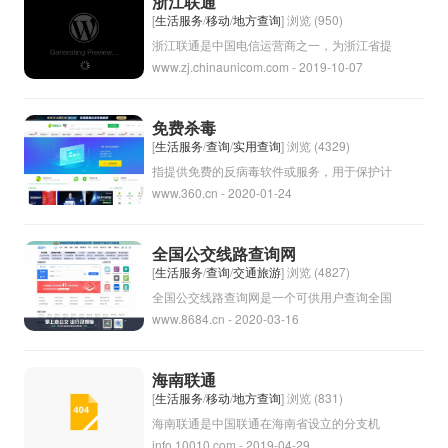
浙江联通
[
生活服务
/
移动
/
地方查询
] 浏览 (950)
浙江联通是中国电信运营商之一，为浙江省提
www.zj.chinaunicom.com - 2019-10-07
供通信服务。它是中国联通旗下的子公司，主
要经营固定电话、移动电话、宽带上网等业
务。浙江联通致力于提供高质量的通信服务，
免费杀毒
满足客户的通信需求。
[
生活服务
/
查询
/
实用查询
] 浏览 (4329)
指提供免费的反病毒软件或服务，用于保护计
www.360.cn - 2020-01-24
算机免受恶意软件、病毒和其他网络威胁的侵
害。免费杀毒软件通常具有基本的防护功能，
用户可以免费下载安装并定期更新以确保计算
全国公交线路查询网
机的安全。虽然免费杀毒软件可能不如付费软
[
生活服务
/
查询
/
交通旅游
] 浏览 (4827)
件提供的功能和技术支持完善，但对于一般用
全国公交线路查询网是一个可供用户查询全国
www.8684.cn - 2020-03-16
户来说，仍然是一种有效的保护方式。
各地公交线路信息的网站，用户可以通过输入
起点和终点，或者选择城市和线路，来获取公
交线路的详细信息，包括线路的名称、路线
海南联通
图、途经站点、运行时间等。通过这个网站，
[
生活服务
/
移动
/
地方查询
] 浏览 (831)
用户可以快速方便地了解公交线路，选择合适
海南联通是中国联通在海南省设立的分支机
info.10010.com - 2019-04-29
的出行方案。
构，为当地居民和企业提供固定电话、移动电