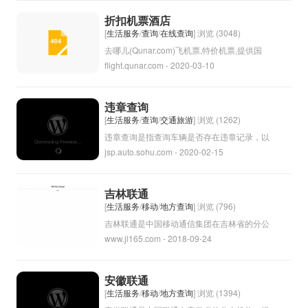
上的列车班次、发车时间、到达时间等详细信
折扣机票酒店
息，方便乘客安排行程和购买车票。这种服务
[
生活服务
/
查询
/
在线查询
] 浏览 (3048)
通常由铁路部门提供，也可以通过各种第三方
去哪儿(Qunar.com)飞机票,特价机票,提供国
flight.qunar.com - 2020-03-10
APP或网站进行查询。
内2600多条航线的飞机票查询服务和特价机
票信息。
违章查询
[
生活服务
/
查询
/
交通旅游
] 浏览 (1262)
违章查询是指查询车辆是否存在违章记录，以
jsp.auto.sohu.com - 2020-02-15
及具体的违章内容和处罚情况的服务或功能。
通过违章查询，车主可以及时了解自己的行车
违章情况，避免因违章而受到处罚或影响到自
吉林联通
己的交通记录。通常可以通过交通管理部门的
[
生活服务
/
移动
/
地方查询
] 浏览 (796)
官方网站、APP或第三方平台进行违章查询。
吉林联通是中国移动通信集团在吉林省的分公
www.jl165.com - 2018-09-24
司，提供移动通信服务及相关业务。作为中国
最大的电信运营商之一，吉林联通致力于为用
户提供高质量的通信服务，包括手机、固定电
安徽联通
话、宽带等。同时，吉林联通也积极推动新技
[
生活服务
/
移动
/
地方查询
] 浏览 (1394)