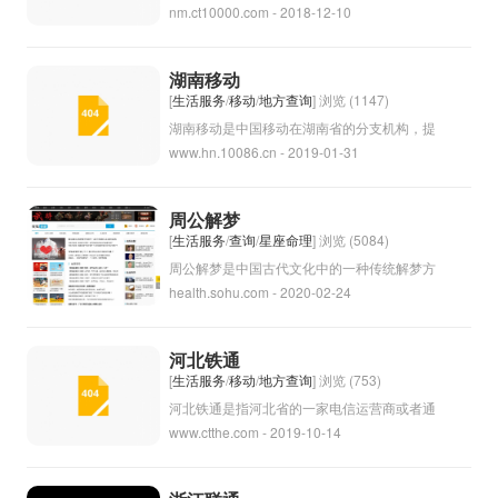
nm.ct10000.com - 2018-12-10
机构，提供通信服务，包括固定电话、移动电
话、宽带互联网等。内蒙古电信致力于推动信
息化建设，为当地居民和企业提供高质量的通
湖南移动
信服务。
[
生活服务
/
移动
/
地方查询
] 浏览 (1147)
湖南移动是中国移动在湖南省的分支机构，提
www.hn.10086.cn - 2019-01-31
供移动通信服务、互联网服务和数字化服务
等。湖南移动致力于为广大用户提供高品质的
通信服务和智能化解决方案。
周公解梦
[
生活服务
/
查询
/
星座命理
] 浏览 (5084)
周公解梦是中国古代文化中的一种传统解梦方
health.sohu.com - 2020-02-24
法，据说是由西周时期的贤臣周公所创。根据
这种方法，人们可以将梦境中出现的事物与周
公的解梦指南相对照，从而得出解释和预示。
河北铁通
这种方法在中国历史上一直备受重视，被认为
[
生活服务
/
移动
/
地方查询
] 浏览 (753)
具有一定的指导意义。虽然现代科学认为梦境
河北铁通是指河北省的一家电信运营商或者通
www.ctthe.com - 2019-10-14
是大脑在睡眠状态下的自我表达，但一些人仍
信公司。该公司可能提供固定电话、宽带、移
然相信周公解梦的方法可以帮助他们理解梦境
动通信等服务。
的含义。