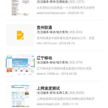
一种有趣的文化现象，可以帮助人们了解自己
地区各个城市和乡村，为用户提供通话、短
[
生活服务
/
查询
/
交通旅游
] 浏览 (1272)
内心深处的期望和恐惧。
信、上网等多种服务。
火车票转让信息网是一个方便乘客将无法使用
www.huochepiao.com - 2020-05-18
的火车票转让给其他乘客的平台。在这个网站
上，乘客可以发布自己的火车票转让信息，其
他乘客可以浏览并购买这些转让的火车票。这
贵州联通
样可以避免浪费和损失，并为有需要的乘客提
[
生活服务
/
移动
/
地方查询
] 浏览 (833)
供便利。
贵州联通是中国联通在贵州省的分公司，负责
info.10010.com - 2018-09-13
提供通信服务和网络服务。北方联通成立于
2002年，总部位于贵阳市，是中国联通在贵
州省的主要运营商之一。它提供手机、固定电
辽宁移动
话、宽带等通讯服务，致力于为广大用户提供
[
生活服务
/
移动
/
地方查询
] 浏览 (979)
优质的通讯服务。
辽宁移动是中国移动通信集团公司的分支机
www.ln.10086.cn - 2019-04-30
构，负责在辽宁省地区提供移动通信服务。它
是中国最大的移动通信运营商之一，在辽宁省
拥有广泛的网络覆盖和服务网络。辽宁移动提
上网速度测试
供包括手机、宽带和数据服务等各种通信产
[
生活服务
/
查询
/
实用工具
] 浏览 (6235)
品，为当地居民和企业提供便捷高效的通讯服
上网速度测试是指通过特定的网站或应用程序
www.linkwan.com - 2020-11-13
务。
来测试用户的网络连接速度。通常包括测量下