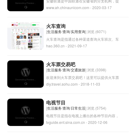
术和新业务的发展，以满足用户不断增长的通
安徽联通是中国联通在安徽省的分支机构，提
www.ah.chinaunicom.com - 2020-03-17
信需求。
供移动通信服务和互联网服务等。作为中国联
通的一部分，安徽联通致力于为当地居民和企
业提供优质的通信服务。
火车查询
[
生活服务
/
查询
/
实用查询
] 浏览 (6071)
火车查询是指通过各种渠道查询火车班次、车
hao.360.cn - 2021-09-17
次、余票信息和时刻表等相关信息的服务。通
过火车查询，乘客可以及时了解火车运行信
息，方便购票、换乘和出行安排。常见的火车
火车票交易吧
查询方式包括官方铁路网站、火车票代售点、
[
生活服务
/
查询
/
交通旅游
] 浏览 (3398)
手机APP、电话查询等。
欢迎来到火车票交易吧！这里可以提供火车票
diy.travel.sohu.com - 2018-11-03
的购买、转让和交换服务。
电视节目
[
生活服务
/
查询
/
日常生活
] 浏览 (5754)
电视节目是指在电视上播出的各种节目内容，
tvguide.ent.sina.com.cn - 2020-12-06
包括电视剧、综艺节目、新闻、体育赛事等。
电视节目是电视台为吸引观众而制作和播出的