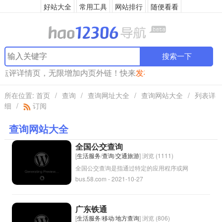
好站大全
常用工具
网站排行
随便看看
搜索一下
成点评详情页，无限增加内页外链！快来
发布
吧！
所在位置:
首页
/
查询
/
查询网址大全
/
查询网站大全
/
列表详
细
/
订阅
查询网站大全
全国公交查询
[
生活服务
/
查询
/
交通旅游
] 浏览 (1111)
全国公交查询是指通过特定的应用程序或网
bus.58.com - 2021-10-27
站，用户可以查询全国范围内不同城市的公共
交通信息，包括公交车线路、站点、时刻表、
票价等内容。这种服务可以帮助用户更方便地
广东铁通
规划出行路线，节约时间和精力。
[
生活服务
/
移动
/
地方查询
] 浏览 (806)