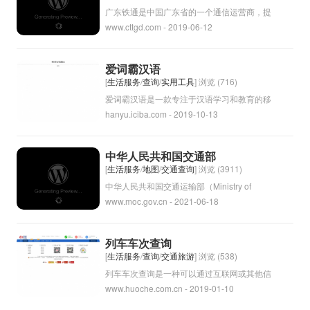
广东铁通是中国广东省的一个通信运营商，提
www.cttgd.com - 2019-06-12
供固定电话、宽带网络和移动通信等服务。作
为中国电信的全资子公司，广东铁通致力于为
广东省内的用户提供高质量的通信服务。其服
爱词霸汉语
务覆盖范围广泛，满足了用户对通信的各种需
[
生活服务
/
查询
/
实用工具
] 浏览 (716)
求。
爱词霸汉语是一款专注于汉语学习和教育的移
hanyu.iciba.com - 2019-10-13
动应用程序。通过这款应用，用户可以方便地
查找汉字释义、拼音、例句和写作规范等信
息，帮助提升汉语水平。用户还可以通过这款
中华人民共和国交通部
应用进行单词背诵、语法学习和听力训练等功
[
生活服务
/
地图
/
交通查询
] 浏览 (3911)
能，是一款非常实用的中文学习工具。
中华人民共和国交通运输部（Ministry of
www.moc.gov.cn - 2021-06-18
Transport of the People's Republic of
China，缩写为MOT，简称：交通运输部）是
中华人民共和国国务院组成部门。
列车车次查询
[
生活服务
/
查询
/
交通旅游
] 浏览 (538)
列车车次查询是一种可以通过互联网或其他信
www.huoche.com.cn - 2019-01-10
息渠道查询具体列车班次的服务。通过列车车
次查询，乘客可以查询到特定日期、特定线路