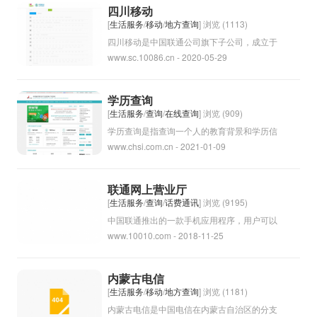
节目，不仅是娱乐和消遣的方式，也是传递信
四川移动
息和文化的重要途径。随着科技的发展，电视
[
生活服务
/
移动
/
地方查询
] 浏览 (1113)
节目的形式和内容也在不断创新和更新。
四川移动是中国联通公司旗下子公司，成立于
www.sc.10086.cn - 2020-05-29
2001年，总部位于四川省成都市。作为四川
省最大的移动通信运营商之一，四川移动提供
手机号码、4G/5G网络、宽带、互联网服务等
学历查询
多种通信产品和服务，为广大用户提供便捷的
[
生活服务
/
查询
/
在线查询
] 浏览 (909)
通信体验。四川移动致力于推动信息和通信技
学历查询是指查询一个人的教育背景和学历信
www.chsi.com.cn - 2021-01-09
术的发展，助力四川地区数字化建设和智慧城
息。这通常包括学历证书、学位、专业、毕业
市建设。
院校等信息。学历查询可以用来确认一个人的
学历是否真实，或者用于招聘、考试、资格认
联通网上营业厅
证等目的。可以通过各地教育部门、学校官方
[
生活服务
/
查询
/
话费通讯
] 浏览 (9195)
网站、学历认证机构等渠道进行学历查询。
中国联通推出的一款手机应用程序，用户可以
www.10010.com - 2018-11-25
通过该应用方便地进行手机话费充值、套餐查
询、账单查询、资费活动查看、业务办理等操
作。用户可以在手机上随时随地查询和办理与
内蒙古电信
中国联通相关的服务，提高了用户体验和便利
[
生活服务
/
移动
/
地方查询
] 浏览 (1181)
性。
内蒙古电信是中国电信在内蒙古自治区的分支